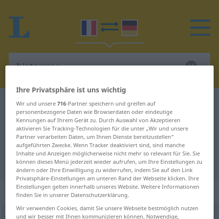
Ihre Privatsphäre ist uns wichtig
Französisch-Deutsch Wörterbuch
histamine
Wir und unsere
716
-Partner speichern und greifen auf
personenbezogene Daten wie Browserdaten oder eindeutige
Französisch-Deutsch Übersetzung
Kennungen auf Ihrem Gerät zu. Durch Auswahl von Akzeptieren
aktivieren Sie Tracking-Technologien für die unter „Wir und unsere
für "histamine"
Partner verarbeiten Daten, um Ihnen Dienste bereitzustellen“
aufgeführten Zwecke. Wenn Tracker deaktiviert sind, sind manche
Inhalte und Anzeigen möglicherweise nicht mehr so relevant für Sie. Sie
"histamine" Deutsch Übersetzung
können dieses Menü jederzeit wieder aufrufen, um Ihre Einstellungen zu
ändern oder Ihre Einwilligung zu widerrufen, indem Sie auf den Link
Privatsphäre-Einstellungen am unteren Rand der Webseite klicken. Ihre
Einstellungen gelten innerhalb unseres Website. Weitere Informationen
„histamine“
: féminin
finden Sie in unserer Datenschutzerklärung.
Wir verwenden Cookies, damit Sie unsere Webseite bestmöglich nutzen
und wir besser mit Ihnen kommunizieren können. Notwendige,
histamine
[istamin]
f