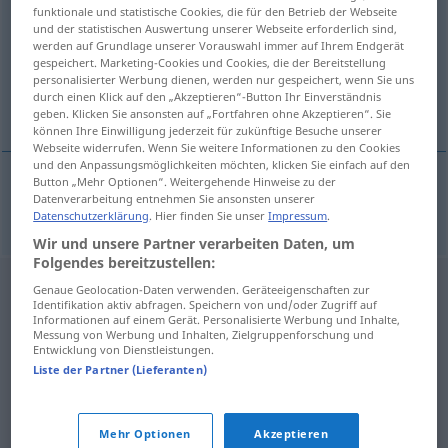
funktionale und statistische Cookies, die für den Betrieb der Webseite
und der statistischen Auswertung unserer Webseite erforderlich sind,
Übersicht aller Übersetzungen
werden auf Grundlage unserer Vorauswahl immer auf Ihrem Endgerät
(Für mehr Details die Übersetzung anklicken/antippen)
gespeichert. Marketing-Cookies und Cookies, die der Bereitstellung
personalisierter Werbung dienen, werden nur gespeichert, wenn Sie uns
durch einen Klick auf den „Akzeptieren“-Button Ihr Einverständnis
Histamin
geben. Klicken Sie ansonsten auf „Fortfahren ohne Akzeptieren“. Sie
können Ihre Einwilligung jederzeit für zukünftige Besuche unserer
Webseite widerrufen. Wenn Sie weitere Informationen zu den Cookies
und den Anpassungsmöglichkeiten möchten, klicken Sie einfach auf den
Button „Mehr Optionen“. Weitergehende Hinweise zu der
Datenverarbeitung entnehmen Sie ansonsten unserer
Histamin
n
histamine
Datenschutzerklärung
. Hier finden Sie unser
Impressum
.
Wir und unsere Partner verarbeiten Daten, um
Folgendes bereitzustellen:
Genaue Geolocation-Daten verwenden. Geräteeigenschaften zur
Identifikation aktiv abfragen. Speichern von und/oder Zugriff auf
Informationen auf einem Gerät. Personalisierte Werbung und Inhalte,
Messung von Werbung und Inhalten, Zielgruppenforschung und
Entwicklung von Dienstleistungen.
Liste der Partner (Lieferanten)
Mehr Optionen
Akzeptieren