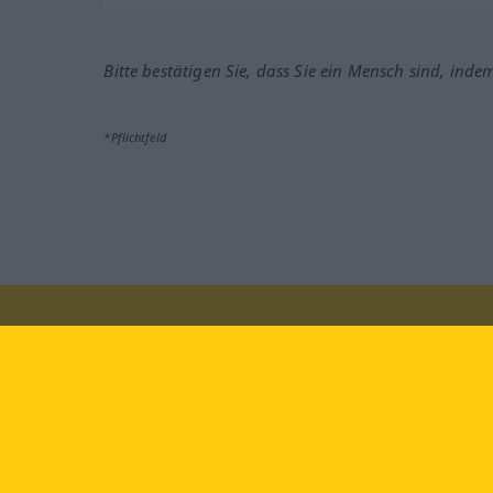
Bitte bestätigen Sie, dass Sie ein Mensch sind, inde
*Pflichtfeld
Besuchen Sie uns auf:
faceb