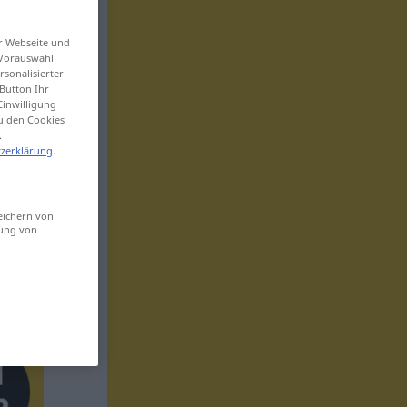
er Webseite und
 Vorauswahl
sonalisierter
Button Ihr
Einwilligung
zu den Cookies
.
zerklärung
.
eichern von
sung von