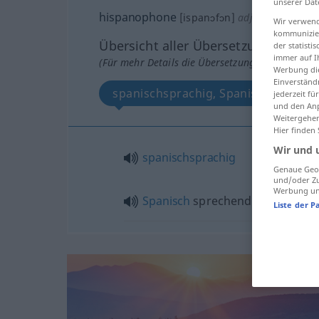
unserer Dat
hispanophone
[ispanɔfɔn]
adj
Wir verwend
kommunizier
Übersicht aller Übersetzungen
der statist
immer auf I
(Für mehr Details die Übersetzung anklicken/an
Werbung die
Einverständ
spanischsprachig, Spanisch sprech
jederzeit f
und den Anp
Weitergehen
Hier finden
Wir und 
spanischsprachig
Genaue Geol
und/oder Zu
Werbung und
Spanisch
sprechend
Liste der P