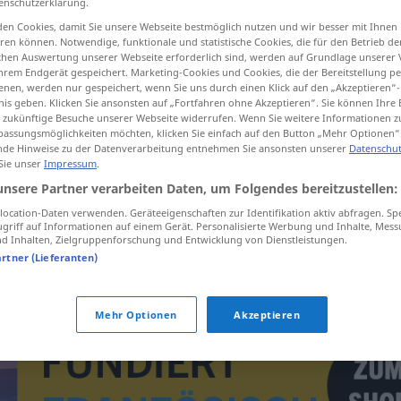
enschutzerklärung.
en Cookies, damit Sie unsere Webseite bestmöglich nutzen und wir besser mit Ihnen
en können. Notwendige, funktionale und statistische Cookies, die für den Betrieb d
ischen Auswertung unserer Webseite erforderlich sind, werden auf Grundlage unserer
hrem Endgerät gespeichert. Marketing-Cookies und Cookies, die der Bereitstellung per
tippen)
nen, werden nur gespeichert, wenn Sie uns durch einen Klick auf den „Akzeptieren“-
nis geben. Klicken Sie ansonsten auf „Fortfahren ohne Akzeptieren“. Sie können Ihre 
end
ür zukünftige Besuche unserer Webseite widerrufen. Wenn Sie weitere Informationen 
assungsmöglichkeiten möchten, klicken Sie einfach auf den Button „Mehr Optionen“
de Hinweise zu der Datenverarbeitung entnehmen Sie ansonsten unserer
Datenschut
 Sie unser
Impressum
.
unsere Partner verarbeiten Daten, um Folgendes bereitzustellen:
hispanophone
ocation-Daten verwenden. Geräteeigenschaften zur Identifikation aktiv abfragen. Sp
griff auf Informationen auf einem Gerät. Personalisierte Werbung und Inhalte, Mes
 Inhalten, Zielgruppenforschung und Entwicklung von Dienstleistungen.
hispanophone
artner (Lieferanten)
Mehr Optionen
Akzeptieren