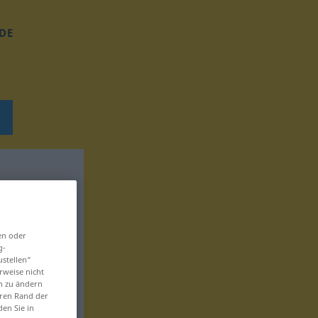
DE
en oder
g-
ustellen“
rweise nicht
en zu ändern
eren Rand der
den Sie in