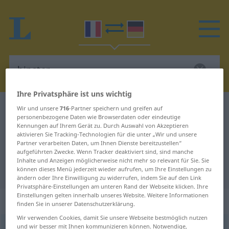
Ihre Privatsphäre ist uns wichtig
Französisch-Deutsch Wörterbuch
hipster
Wir und unsere
716
-Partner speichern und greifen auf
personenbezogene Daten wie Browserdaten oder eindeutige
Französisch-Deutsch Übersetzung
Kennungen auf Ihrem Gerät zu. Durch Auswahl von Akzeptieren
aktivieren Sie Tracking-Technologien für die unter „Wir und unsere
für "hipster"
Partner verarbeiten Daten, um Ihnen Dienste bereitzustellen“
aufgeführten Zwecke. Wenn Tracker deaktiviert sind, sind manche
Inhalte und Anzeigen möglicherweise nicht mehr so relevant für Sie. Sie
"hipster" Deutsch Übersetzung
können dieses Menü jederzeit wieder aufrufen, um Ihre Einstellungen zu
ändern oder Ihre Einwilligung zu widerrufen, indem Sie auf den Link
Privatsphäre-Einstellungen am unteren Rand der Webseite klicken. Ihre
Einstellungen gelten innerhalb unseres Website. Weitere Informationen
„hipster“
: masculin
finden Sie in unserer Datenschutzerklärung.
Wir verwenden Cookies, damit Sie unsere Webseite bestmöglich nutzen
und wir besser mit Ihnen kommunizieren können. Notwendige,
hipster
[ipstɛʀ]
m