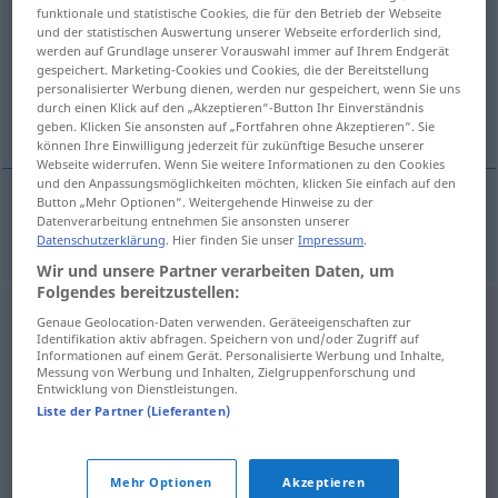
funktionale und statistische Cookies, die für den Betrieb der Webseite
und der statistischen Auswertung unserer Webseite erforderlich sind,
Übersicht aller Übersetzungen
werden auf Grundlage unserer Vorauswahl immer auf Ihrem Endgerät
(Für mehr Details die Übersetzung anklicken/antippen)
gespeichert. Marketing-Cookies und Cookies, die der Bereitstellung
personalisierter Werbung dienen, werden nur gespeichert, wenn Sie uns
durch einen Klick auf den „Akzeptieren“-Button Ihr Einverständnis
Hipster
geben. Klicken Sie ansonsten auf „Fortfahren ohne Akzeptieren“. Sie
können Ihre Einwilligung jederzeit für zukünftige Besuche unserer
Webseite widerrufen. Wenn Sie weitere Informationen zu den Cookies
und den Anpassungsmöglichkeiten möchten, klicken Sie einfach auf den
Button „Mehr Optionen“. Weitergehende Hinweise zu der
Datenverarbeitung entnehmen Sie ansonsten unserer
Hipster
m
hipster
MODE
SOCIÉTÉ
Datenschutzerklärung
. Hier finden Sie unser
Impressum
.
Wir und unsere Partner verarbeiten Daten, um
Folgendes bereitzustellen:
Genaue Geolocation-Daten verwenden. Geräteeigenschaften zur
Identifikation aktiv abfragen. Speichern von und/oder Zugriff auf
Informationen auf einem Gerät. Personalisierte Werbung und Inhalte,
Messung von Werbung und Inhalten, Zielgruppenforschung und
Entwicklung von Dienstleistungen.
Liste der Partner (Lieferanten)
Mehr Optionen
Akzeptieren