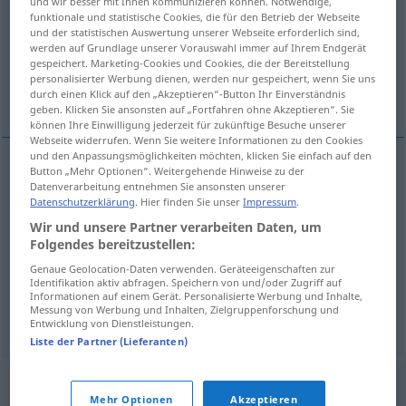
und wir besser mit Ihnen kommunizieren können. Notwendige,
funktionale und statistische Cookies, die für den Betrieb der Webseite
Übersicht aller Übersetzungen
und der statistischen Auswertung unserer Webseite erforderlich sind,
werden auf Grundlage unserer Vorauswahl immer auf Ihrem Endgerät
(Für mehr Details die Übersetzung anklicken/antippen)
gespeichert. Marketing-Cookies und Cookies, die der Bereitstellung
personalisierter Werbung dienen, werden nur gespeichert, wenn Sie uns
Sechseck
Weitere Beispiele...
durch einen Klick auf den „Akzeptieren“-Button Ihr Einverständnis
geben. Klicken Sie ansonsten auf „Fortfahren ohne Akzeptieren“. Sie
können Ihre Einwilligung jederzeit für zukünftige Besuche unserer
Webseite widerrufen. Wenn Sie weitere Informationen zu den Cookies
und den Anpassungsmöglichkeiten möchten, klicken Sie einfach auf den
Button „Mehr Optionen“. Weitergehende Hinweise zu der
Sechseck
n
hexagone
Datenverarbeitung entnehmen Sie ansonsten unserer
Datenschutzerklärung
. Hier finden Sie unser
Impressum
.
Wir und unsere Partner verarbeiten Daten, um
Beispiele
Folgendes bereitzustellen:
l’Hexagone
Genaue Geolocation-Daten verwenden. Geräteeigenschaften zur
Identifikation aktiv abfragen. Speichern von und/oder Zugriff auf
n
Informationen auf einem Gerät. Personalisierte Werbung und Inhalte,
Frankreich
Messung von Werbung und Inhalten, Zielgruppenforschung und
Entwicklung von Dienstleistungen.
Liste der Partner (Lieferanten)
Mehr Optionen
Akzeptieren