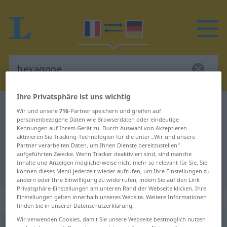
Ihre Privatsphäre ist uns wichtig
Französisch-Deutsch Wörterbuch
hexagone
Wir und unsere
716
-Partner speichern und greifen auf
personenbezogene Daten wie Browserdaten oder eindeutige
Französisch-Deutsch Übersetzung
Kennungen auf Ihrem Gerät zu. Durch Auswahl von Akzeptieren
aktivieren Sie Tracking-Technologien für die unter „Wir und unsere
für "hexagone"
Partner verarbeiten Daten, um Ihnen Dienste bereitzustellen“
aufgeführten Zwecke. Wenn Tracker deaktiviert sind, sind manche
Inhalte und Anzeigen möglicherweise nicht mehr so relevant für Sie. Sie
"hexagone" Deutsch Übersetzung
können dieses Menü jederzeit wieder aufrufen, um Ihre Einstellungen zu
ändern oder Ihre Einwilligung zu widerrufen, indem Sie auf den Link
Privatsphäre-Einstellungen am unteren Rand der Webseite klicken. Ihre
„hexagone“
: masculin
Einstellungen gelten innerhalb unseres Website. Weitere Informationen
finden Sie in unserer Datenschutzerklärung.
Wir verwenden Cookies, damit Sie unsere Webseite bestmöglich nutzen
hexagone
[ɛgzagon, -gɔn]
m