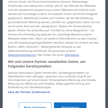
und wir besser mit Ihnen kommunizieren können. Notwendige,
funktionale und statistische Cookies, die für den Betrieb der Webseite
Übersicht aller Übersetzungen
und der statistischen Auswertung unserer Webseite erforderlich sind,
werden auf Grundlage unserer Vorauswahl immer auf Ihrem Endgerät
(Für mehr Details die Übersetzung anklicken/antippen)
gespeichert. Marketing-Cookies und Cookies, die der Bereitstellung
personalisierter Werbung dienen, werden nur gespeichert, wenn Sie uns
hertzsche Wellen
durch einen Klick auf den „Akzeptieren“-Button Ihr Einverständnis
geben. Klicken Sie ansonsten auf „Fortfahren ohne Akzeptieren“. Sie
können Ihre Einwilligung jederzeit für zukünftige Besuche unserer
Webseite widerrufen. Wenn Sie weitere Informationen zu den Cookies
und den Anpassungsmöglichkeiten möchten, klicken Sie einfach auf den
Beispiele
Button „Mehr Optionen“. Weitergehende Hinweise zu der
Datenverarbeitung entnehmen Sie ansonsten unserer
ondes hertziennes
Datenschutzerklärung
. Hier finden Sie unser
Impressum
.
Wir und unsere Partner verarbeiten Daten, um
fpl
hertzsche Wellen
Folgendes bereitzustellen:
Genaue Geolocation-Daten verwenden. Geräteeigenschaften zur
Identifikation aktiv abfragen. Speichern von und/oder Zugriff auf
Informationen auf einem Gerät. Personalisierte Werbung und Inhalte,
Beispielsätze für "hertzien"
Messung von Werbung und Inhalten, Zielgruppenforschung und
Entwicklung von Dienstleistungen.
Liste der Partner (Lieferanten)
faisceau
hertzien
Richtfunkstrecke
f
,
-verbindung
f
Mehr Optionen
Akzeptieren