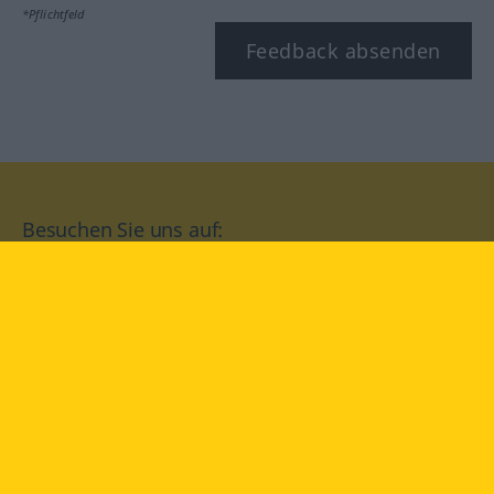
*Pflichtfeld
Feedback absenden
Besuchen Sie uns auf:
facebook
YouTube
Instagram
Langenscheidt
NUTZUNGSBEDINGUNGEN