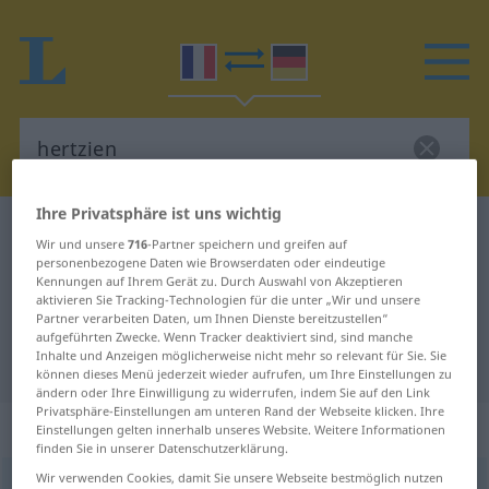
Ihre Privatsphäre ist uns wichtig
Französisch-Deutsch Wörterbuch
hertzien
Wir und unsere
716
-Partner speichern und greifen auf
Französisch-Deutsch Übersetzung
personenbezogene Daten wie Browserdaten oder eindeutige
Kennungen auf Ihrem Gerät zu. Durch Auswahl von Akzeptieren
für "hertzien"
aktivieren Sie Tracking-Technologien für die unter „Wir und unsere
Partner verarbeiten Daten, um Ihnen Dienste bereitzustellen“
aufgeführten Zwecke. Wenn Tracker deaktiviert sind, sind manche
Inhalte und Anzeigen möglicherweise nicht mehr so relevant für Sie. Sie
"hertzien" Deutsch Übersetzung
können dieses Menü jederzeit wieder aufrufen, um Ihre Einstellungen zu
ändern oder Ihre Einwilligung zu widerrufen, indem Sie auf den Link
Privatsphäre-Einstellungen am unteren Rand der Webseite klicken. Ihre
„hertzien“
: adjectif (qualificatif)
Einstellungen gelten innerhalb unseres Website. Weitere Informationen
finden Sie in unserer Datenschutzerklärung.
Wir verwenden Cookies, damit Sie unsere Webseite bestmöglich nutzen
hertzien
[ɛʀtsjɛ̃]
adj
<
-ienne
[-jɛn]
>