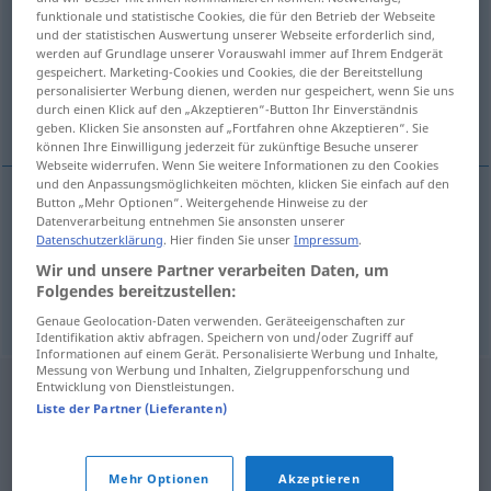
funktionale und statistische Cookies, die für den Betrieb der Webseite
und der statistischen Auswertung unserer Webseite erforderlich sind,
Übersicht aller Übersetzungen
werden auf Grundlage unserer Vorauswahl immer auf Ihrem Endgerät
(Für mehr Details die Übersetzung anklicken/antippen)
gespeichert. Marketing-Cookies und Cookies, die der Bereitstellung
personalisierter Werbung dienen, werden nur gespeichert, wenn Sie uns
durch einen Klick auf den „Akzeptieren“-Button Ihr Einverständnis
Heinrich Heine
geben. Klicken Sie ansonsten auf „Fortfahren ohne Akzeptieren“. Sie
können Ihre Einwilligung jederzeit für zukünftige Besuche unserer
Webseite widerrufen. Wenn Sie weitere Informationen zu den Cookies
und den Anpassungsmöglichkeiten möchten, klicken Sie einfach auf den
Button „Mehr Optionen“. Weitergehende Hinweise zu der
Beispiele
Datenverarbeitung entnehmen Sie ansonsten unserer
Datenschutzerklärung
. Hier finden Sie unser
Impressum
.
Henri
Heine
Wir und unsere Partner verarbeiten Daten, um
Heinrich
Heine
Folgendes bereitzustellen:
Genaue Geolocation-Daten verwenden. Geräteeigenschaften zur
Identifikation aktiv abfragen. Speichern von und/oder Zugriff auf
Informationen auf einem Gerät. Personalisierte Werbung und Inhalte,
Messung von Werbung und Inhalten, Zielgruppenforschung und
Entwicklung von Dienstleistungen.
Liste der Partner (Lieferanten)
Mehr Optionen
Akzeptieren