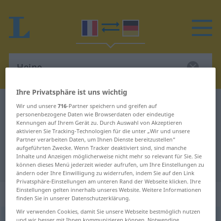
Ihre Privatsphäre ist uns wichtig
Französisch-Deutsch Wörterbuch
Heine
Wir und unsere
716
-Partner speichern und greifen auf
personenbezogene Daten wie Browserdaten oder eindeutige
Französisch-Deutsch Übersetzung
Kennungen auf Ihrem Gerät zu. Durch Auswahl von Akzeptieren
aktivieren Sie Tracking-Technologien für die unter „Wir und unsere
für "Heine"
Partner verarbeiten Daten, um Ihnen Dienste bereitzustellen“
aufgeführten Zwecke. Wenn Tracker deaktiviert sind, sind manche
Inhalte und Anzeigen möglicherweise nicht mehr so relevant für Sie. Sie
"Heine" Deutsch Übersetzung
können dieses Menü jederzeit wieder aufrufen, um Ihre Einstellungen zu
ändern oder Ihre Einwilligung zu widerrufen, indem Sie auf den Link
Privatsphäre-Einstellungen am unteren Rand der Webseite klicken. Ihre
Einstellungen gelten innerhalb unseres Website. Weitere Informationen
„Heine“
finden Sie in unserer Datenschutzerklärung.
Wir verwenden Cookies, damit Sie unsere Webseite bestmöglich nutzen
Heine
[ɛn]
und wir besser mit Ihnen kommunizieren können. Notwendige,