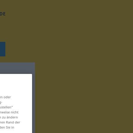
DE
en oder
g-
ustellen“
rweise nicht
en zu ändern
eren Rand der
den Sie in