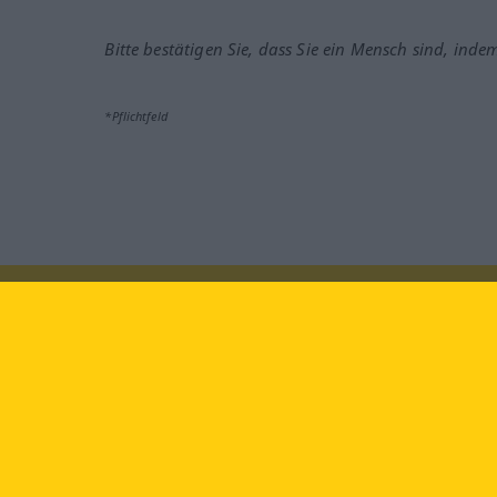
Bitte bestätigen Sie, dass Sie ein Mensch sind, inde
*Pflichtfeld
Besuchen Sie uns auf:
faceb