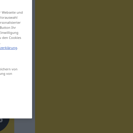
er Webseite und
 Vorauswahl
sonalisierter
Button Ihr
Einwilligung
zu den Cookies
.
zerklärung
.
eichern von
sung von