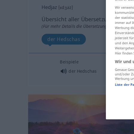
Hedjaz
[ɛdʒaz]
Wir verwend
kommunizier
der statist
Übersicht aller Übersetzungen
immer auf I
(Für mehr Details die Übersetzung anklicken/an
Werbung die
Einverständ
jederzeit f
der Hedschas
und den Anp
Weitergehen
Hier finden
Wir und 
Beispiele
Genaue Geol
der Hedschas
und/oder Zu
Werbung und
Liste der P