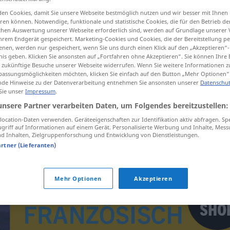
en Cookies, damit Sie unsere Webseite bestmöglich nutzen und wir besser mit Ihnen
en können. Notwendige, funktionale und statistische Cookies, die für den Betrieb d
ischen Auswertung unserer Webseite erforderlich sind, werden auf Grundlage unserer
hrem Endgerät gespeichert. Marketing-Cookies und Cookies, die der Bereitstellung per
tippen)
nen, werden nur gespeichert, wenn Sie uns durch einen Klick auf den „Akzeptieren“-
nis geben. Klicken Sie ansonsten auf „Fortfahren ohne Akzeptieren“. Sie können Ihre 
ür zukünftige Besuche unserer Webseite widerrufen. Wenn Sie weitere Informationen 
assungsmöglichkeiten möchten, klicken Sie einfach auf den Button „Mehr Optionen“
de Hinweise zu der Datenverarbeitung entnehmen Sie ansonsten unserer
Datenschut
 Sie unser
Impressum
.
unsere Partner verarbeiten Daten, um Folgendes bereitzustellen:
ocation-Daten verwenden. Geräteeigenschaften zur Identifikation aktiv abfragen. Sp
le Hedjaz
GÉOG
griff auf Informationen auf einem Gerät. Personalisierte Werbung und Inhalte, Mes
 Inhalten, Zielgruppenforschung und Entwicklung von Dienstleistungen.
artner (Lieferanten)
Mehr Optionen
Akzeptieren