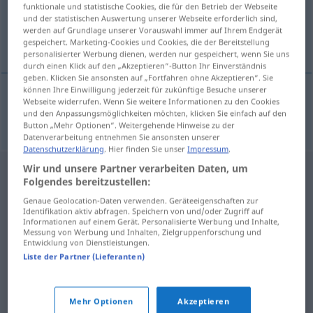
funktionale und statistische Cookies, die für den Betrieb der Webseite
und der statistischen Auswertung unserer Webseite erforderlich sind,
Übersicht aller Übersetzungen
werden auf Grundlage unserer Vorauswahl immer auf Ihrem Endgerät
(Für mehr Details die Übersetzung anklicken/antippen)
gespeichert. Marketing-Cookies und Cookies, die der Bereitstellung
personalisierter Werbung dienen, werden nur gespeichert, wenn Sie uns
durch einen Klick auf den „Akzeptieren“-Button Ihr Einverständnis
geben. Klicken Sie ansonsten auf „Fortfahren ohne Akzeptieren“. Sie
können Ihre Einwilligung jederzeit für zukünftige Besuche unserer
Webseite widerrufen. Wenn Sie weitere Informationen zu den Cookies
hectolitre
hecto → siehe „
“
und den Anpassungsmöglichkeiten möchten, klicken Sie einfach auf den
Button „Mehr Optionen“. Weitergehende Hinweise zu der
Datenverarbeitung entnehmen Sie ansonsten unserer
Datenschutzerklärung
. Hier finden Sie unser
Impressum
.
Wir und unsere Partner verarbeiten Daten, um
Folgendes bereitzustellen:
Genaue Geolocation-Daten verwenden. Geräteeigenschaften zur
Identifikation aktiv abfragen. Speichern von und/oder Zugriff auf
Informationen auf einem Gerät. Personalisierte Werbung und Inhalte,
Messung von Werbung und Inhalten, Zielgruppenforschung und
Entwicklung von Dienstleistungen.
Liste der Partner (Lieferanten)
Mehr Optionen
Akzeptieren