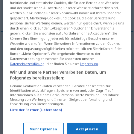
funktionale und statistische Cookies, die für den Betrieb der Webseite
und der statistischen Auswertung unserer Webseite erforderlich sind,
Übersicht aller Übersetzungen
werden auf Grundlage unserer Vorauswahl immer auf Ihrem Endgerät
gespeichert. Marketing-Cookies und Cookies, die der Bereitstellung
(Für mehr Details die Übersetzung anklicken/antippen)
personalisierter Werbung dienen, werden nur gespeichert, wenn Sie uns
durch einen Klick auf den „Akzeptieren“-Button Ihr Einverständnis
geben. Klicken Sie ansonsten auf „Fortfahren ohne Akzeptieren“. Sie
können Ihre Einwilligung jederzeit für zukünftige Besuche unserer
Webseite widerrufen. Wenn Sie weitere Informationen zu den Cookies
hebdomadaire
hebdo
→ siehe „
“
und den Anpassungsmöglichkeiten möchten, klicken Sie einfach auf den
FAM
Button „Mehr Optionen“. Weitergehende Hinweise zu der
Datenverarbeitung entnehmen Sie ansonsten unserer
Datenschutzerklärung
. Hier finden Sie unser
Impressum
.
Wir und unsere Partner verarbeiten Daten, um
Folgendes bereitzustellen:
Genaue Geolocation-Daten verwenden. Geräteeigenschaften zur
Identifikation aktiv abfragen. Speichern von und/oder Zugriff auf
Informationen auf einem Gerät. Personalisierte Werbung und Inhalte,
Messung von Werbung und Inhalten, Zielgruppenforschung und
Entwicklung von Dienstleistungen.
Liste der Partner (Lieferanten)
Mehr Optionen
Akzeptieren