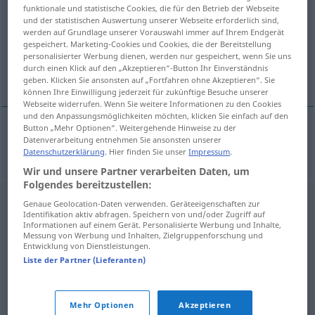
funktionale und statistische Cookies, die für den Betrieb der Webseite
und der statistischen Auswertung unserer Webseite erforderlich sind,
Übersicht aller Übersetzungen
werden auf Grundlage unserer Vorauswahl immer auf Ihrem Endgerät
(Für mehr Details die Übersetzung anklicken/antippen)
gespeichert. Marketing-Cookies und Cookies, die der Bereitstellung
personalisierter Werbung dienen, werden nur gespeichert, wenn Sie uns
durch einen Klick auf den „Akzeptieren“-Button Ihr Einverständnis
Hamster
geben. Klicken Sie ansonsten auf „Fortfahren ohne Akzeptieren“. Sie
können Ihre Einwilligung jederzeit für zukünftige Besuche unserer
Webseite widerrufen. Wenn Sie weitere Informationen zu den Cookies
und den Anpassungsmöglichkeiten möchten, klicken Sie einfach auf den
Button „Mehr Optionen“. Weitergehende Hinweise zu der
Datenverarbeitung entnehmen Sie ansonsten unserer
Hamster
m
hamster
Datenschutzerklärung
. Hier finden Sie unser
Impressum
.
Wir und unsere Partner verarbeiten Daten, um
Folgendes bereitzustellen:
Genaue Geolocation-Daten verwenden. Geräteeigenschaften zur
Identifikation aktiv abfragen. Speichern von und/oder Zugriff auf
Informationen auf einem Gerät. Personalisierte Werbung und Inhalte,
Messung von Werbung und Inhalten, Zielgruppenforschung und
Entwicklung von Dienstleistungen.
Liste der Partner (Lieferanten)
Mehr Optionen
Akzeptieren