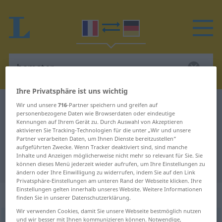
Ihre Privatsphäre ist uns wichtig
Französisch-Deutsch Wörterbuch
hamster
Wir und unsere
716
-Partner speichern und greifen auf
personenbezogene Daten wie Browserdaten oder eindeutige
Französisch-Deutsch Übersetzung
Kennungen auf Ihrem Gerät zu. Durch Auswahl von Akzeptieren
aktivieren Sie Tracking-Technologien für die unter „Wir und unsere
für "hamster"
Partner verarbeiten Daten, um Ihnen Dienste bereitzustellen“
aufgeführten Zwecke. Wenn Tracker deaktiviert sind, sind manche
Inhalte und Anzeigen möglicherweise nicht mehr so relevant für Sie. Sie
"hamster" Deutsch Übersetzung
können dieses Menü jederzeit wieder aufrufen, um Ihre Einstellungen zu
ändern oder Ihre Einwilligung zu widerrufen, indem Sie auf den Link
Privatsphäre-Einstellungen am unteren Rand der Webseite klicken. Ihre
Einstellungen gelten innerhalb unseres Website. Weitere Informationen
„hamster“
: masculin
finden Sie in unserer Datenschutzerklärung.
Wir verwenden Cookies, damit Sie unsere Webseite bestmöglich nutzen
und wir besser mit Ihnen kommunizieren können. Notwendige,
hamster
[amstɛʀ]
m