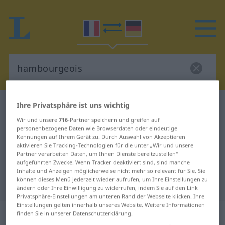
Ihre Privatsphäre ist uns wichtig
Französisch-Deutsch Wörterbuch
hambourgeois
Französisch-Deutsch Übersetzung
Wir und unsere
716
-Partner speichern und greifen auf
personenbezogene Daten wie Browserdaten oder eindeutige
für "hambourgeois"
Kennungen auf Ihrem Gerät zu. Durch Auswahl von Akzeptieren
aktivieren Sie Tracking-Technologien für die unter „Wir und unsere
Partner verarbeiten Daten, um Ihnen Dienste bereitzustellen“
aufgeführten Zwecke. Wenn Tracker deaktiviert sind, sind manche
"hambourgeois" Deutsch
Inhalte und Anzeigen möglicherweise nicht mehr so relevant für Sie. Sie
können dieses Menü jederzeit wieder aufrufen, um Ihre Einstellungen zu
Übersetzung
ändern oder Ihre Einwilligung zu widerrufen, indem Sie auf den Link
Privatsphäre-Einstellungen am unteren Rand der Webseite klicken. Ihre
Einstellungen gelten innerhalb unseres Website. Weitere Informationen
„hambourgeois“
: adjectif
finden Sie in unserer Datenschutzerklärung.