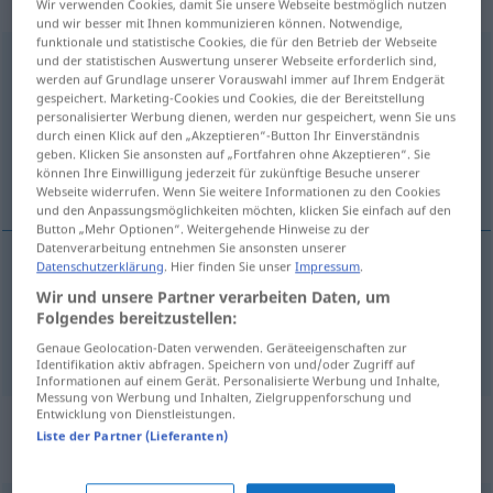
(qualificatif)
Wir verwenden Cookies, damit Sie unsere Webseite bestmöglich nutzen
und wir besser mit Ihnen kommunizieren können. Notwendige,
funktionale und statistische Cookies, die für den Betrieb der Webseite
hambourgeois
[ɑ̃buʀʒwa]
adj
<
-oise
[-waz]
>
und der statistischen Auswertung unserer Webseite erforderlich sind,
werden auf Grundlage unserer Vorauswahl immer auf Ihrem Endgerät
gespeichert. Marketing-Cookies und Cookies, die der Bereitstellung
Übersicht aller Übersetzungen
personalisierter Werbung dienen, werden nur gespeichert, wenn Sie uns
(Für mehr Details die Übersetzung anklicken/antippen)
durch einen Klick auf den „Akzeptieren“-Button Ihr Einverständnis
geben. Klicken Sie ansonsten auf „Fortfahren ohne Akzeptieren“. Sie
können Ihre Einwilligung jederzeit für zukünftige Besuche unserer
Hamburger, hamburgisch
Webseite widerrufen. Wenn Sie weitere Informationen zu den Cookies
und den Anpassungsmöglichkeiten möchten, klicken Sie einfach auf den
Button „Mehr Optionen“. Weitergehende Hinweise zu der
Datenverarbeitung entnehmen Sie ansonsten unserer
Datenschutzerklärung
. Hier finden Sie unser
Impressum
.
Hamburger
hambourgeois
Wir und unsere Partner verarbeiten Daten, um
Folgendes bereitzustellen:
hamburgisch
hambourgeois
Genaue Geolocation-Daten verwenden. Geräteeigenschaften zur
Identifikation aktiv abfragen. Speichern von und/oder Zugriff auf
Informationen auf einem Gerät. Personalisierte Werbung und Inhalte,
Messung von Werbung und Inhalten, Zielgruppenforschung und
Entwicklung von Dienstleistungen.
„hambourgeois“
: masculin avec
Liste der Partner (Lieferanten)
terminaison féminine entre