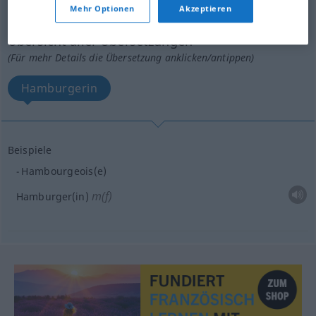
Mehr Optionen
Akzeptieren
hambourgeois
[ɑ̃buʀʒwa]
m(f)
<
-oise
[-waz]
>
Übersicht aller Übersetzungen
(Für mehr Details die Übersetzung anklicken/antippen)
Hamburgerin
Beispiele
Hambourgeois(e)
m(f)
Hamburger(in)