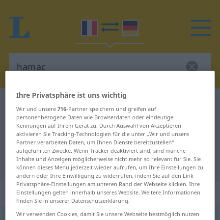
Ihre Privatsphäre ist uns wichtig
Französisch-Deutsch Wörterbuch
hamac
Wir und unsere
716
-Partner speichern und greifen auf
Französisch-Deutsch Übersetzung
personenbezogene Daten wie Browserdaten oder eindeutige
Kennungen auf Ihrem Gerät zu. Durch Auswahl von Akzeptieren
für "hamac"
aktivieren Sie Tracking-Technologien für die unter „Wir und unsere
Partner verarbeiten Daten, um Ihnen Dienste bereitzustellen“
aufgeführten Zwecke. Wenn Tracker deaktiviert sind, sind manche
Inhalte und Anzeigen möglicherweise nicht mehr so relevant für Sie. Sie
"hamac" Deutsch Übersetzung
können dieses Menü jederzeit wieder aufrufen, um Ihre Einstellungen zu
ändern oder Ihre Einwilligung zu widerrufen, indem Sie auf den Link
Privatsphäre-Einstellungen am unteren Rand der Webseite klicken. Ihre
„hamac“
: masculin
Einstellungen gelten innerhalb unseres Website. Weitere Informationen
finden Sie in unserer Datenschutzerklärung.
Wir verwenden Cookies, damit Sie unsere Webseite bestmöglich nutzen
hamac
[amak]
m