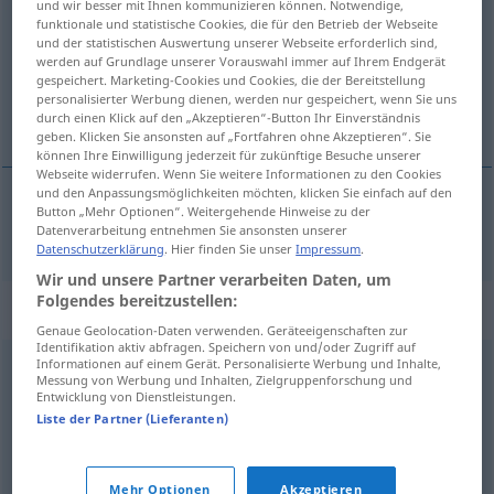
und wir besser mit Ihnen kommunizieren können. Notwendige,
funktionale und statistische Cookies, die für den Betrieb der Webseite
Übersicht aller Übersetzungen
und der statistischen Auswertung unserer Webseite erforderlich sind,
werden auf Grundlage unserer Vorauswahl immer auf Ihrem Endgerät
(Für mehr Details die Übersetzung anklicken/antippen)
gespeichert. Marketing-Cookies und Cookies, die der Bereitstellung
personalisierter Werbung dienen, werden nur gespeichert, wenn Sie uns
Hängematte
durch einen Klick auf den „Akzeptieren“-Button Ihr Einverständnis
geben. Klicken Sie ansonsten auf „Fortfahren ohne Akzeptieren“. Sie
können Ihre Einwilligung jederzeit für zukünftige Besuche unserer
Webseite widerrufen. Wenn Sie weitere Informationen zu den Cookies
und den Anpassungsmöglichkeiten möchten, klicken Sie einfach auf den
Button „Mehr Optionen“. Weitergehende Hinweise zu der
Hängematte
f
hamac
Datenverarbeitung entnehmen Sie ansonsten unserer
Datenschutzerklärung
. Hier finden Sie unser
Impressum
.
Wir und unsere Partner verarbeiten Daten, um
Folgendes bereitzustellen:
Synonyme für "hamac"
Genaue Geolocation-Daten verwenden. Geräteeigenschaften zur
Identifikation aktiv abfragen. Speichern von und/oder Zugriff auf
Informationen auf einem Gerät. Personalisierte Werbung und Inhalte,
Messung von Werbung und Inhalten, Zielgruppenforschung und
lit
,
couche
,
couchette
,
divan
,
litière
,
natte
,
paillasse
,
Entwicklung von Dienstleistungen.
canapé-lit
,
sofa
,
cosy
,
berceau
Liste der Partner (Lieferanten)
© myThes Dicollecte
Mehr Optionen
Akzeptieren