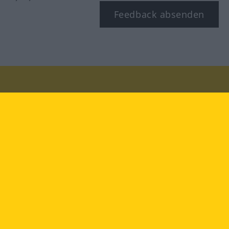
Feedback absenden
Besuchen Sie uns auf:
facebook
YouTube
Instagram
Langenscheidt
NUTZUNGSBEDINGUNGEN