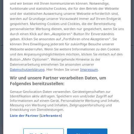
und wir besser mit Ihnen kommunizieren können. Notwendige,
funktionale und statistische Cookies, die für den Betrieb der Webseite
Übersicht aller Übersetzungen
und der statistischen Auswertung unserer Webseite erforderlich sind,
(Für mehr Details die Übersetzung anklicken/antippen)
werden auf Grundlage unserer Vorauswahl immer auf Ihrem Endgerät
gespeichert. Marketing-Cookies und Cookies, die der Bereitstellung
personalisierter Werbung dienen, werden nur gespeichert, wenn Sie uns
Markthalle
Weitere Beispiele...
durch einen Klick auf den „Akzeptieren“-Button Ihr Einverständnis
geben. Klicken Sie ansonsten auf „Fortfahren ohne Akzeptieren“. Sie
können Ihre Einwilligung jederzeit für zukünftige Besuche unserer
Webseite widerrufen. Wenn Sie weitere Informationen zu den Cookies
und den Anpassungsmöglichkeiten möchten, klicken Sie einfach auf den
Button „Mehr Optionen“. Weitergehende Hinweise zu der
Markthalle
f
halle
Datenverarbeitung entnehmen Sie ansonsten unserer
Datenschutzerklärung
. Hier finden Sie unser
Impressum
.
Wir und unsere Partner verarbeiten Daten, um
Folgendes bereitzustellen:
Beispiele
Genaue Geolocation-Daten verwenden. Geräteeigenschaften zur
Identifikation aktiv abfragen. Speichern von und/oder Zugriff auf
les Halles
HIST
Informationen auf einem Gerät. Personalisierte Werbung und Inhalte,
Messung von Werbung und Inhalten, Zielgruppenforschung und
fpl
(heutiges Stadtviertel)
die
Pariser
Markthallen
Entwicklung von Dienstleistungen.
Liste der Partner (Lieferanten)