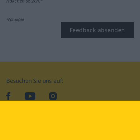
Häkchen setzen.*
*Pflichtfeld
Feedback absenden
Besuchen Sie uns auf:
facebook
YouTube
Instagram
Langenscheidt