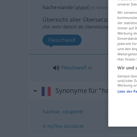
unserer Dat
hache-viande
[aʃvjɑ̃d]
m
<
inv
>
Wir verwend
kommunizier
Übersicht aller Übersetzungen
der statist
(Für mehr Details die Übersetzung anklicken/an
immer auf I
Werbung die
Einverständ
Fleischwolf
jederzeit f
und den Anp
Weitergehen
Hier finden
Fleischwolf
m
Wir und 
Genaue Geol
und/oder Zu
Werbung und
Synonyme für "hache-vian
Liste der P
hachoir
,
couperet
© myThes Dicollecte