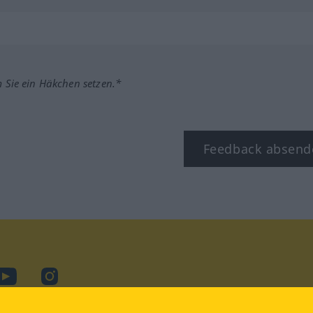
m Sie ein Häkchen setzen.*
Feedback absend
ook
YouTube
Instagram