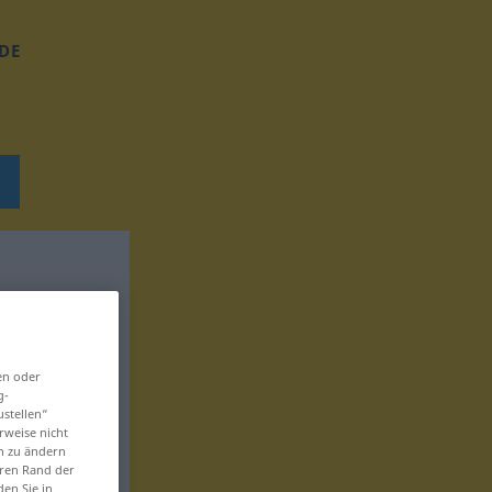
DE
en oder
g-
ustellen“
rweise nicht
en zu ändern
eren Rand der
den Sie in