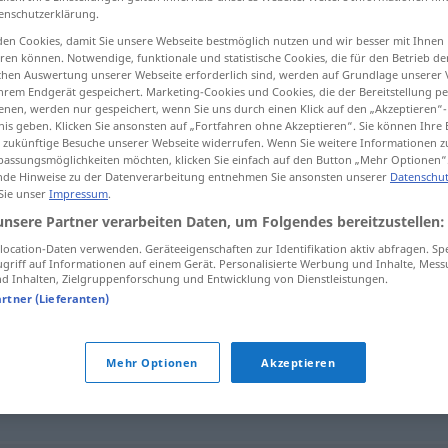
enschutzerklärung.
en Cookies, damit Sie unsere Webseite bestmöglich nutzen und wir besser mit Ihnen
en können. Notwendige, funktionale und statistische Cookies, die für den Betrieb d
ischen Auswertung unserer Webseite erforderlich sind, werden auf Grundlage unserer
tippen)
hrem Endgerät gespeichert. Marketing-Cookies und Cookies, die der Bereitstellung per
nen, werden nur gespeichert, wenn Sie uns durch einen Klick auf den „Akzeptieren“-
nis geben. Klicken Sie ansonsten auf „Fortfahren ohne Akzeptieren“. Sie können Ihre 
ür zukünftige Besuche unserer Webseite widerrufen. Wenn Sie weitere Informationen 
assungsmöglichkeiten möchten, klicken Sie einfach auf den Button „Mehr Optionen“
de Hinweise zu der Datenverarbeitung entnehmen Sie ansonsten unserer
Datenschut
 Sie unser
Impressum
.
hache-viande
unsere Partner verarbeiten Daten, um Folgendes bereitzustellen:
CUIS
ocation-Daten verwenden. Geräteeigenschaften zur Identifikation aktiv abfragen. Sp
griff auf Informationen auf einem Gerät. Personalisierte Werbung und Inhalte, Mes
 Inhalten, Zielgruppenforschung und Entwicklung von Dienstleistungen.
de"
artner (Lieferanten)
Mehr Optionen
Akzeptieren