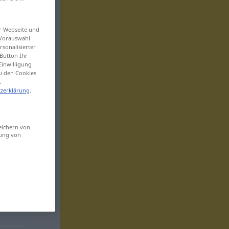
er Webseite und
 Vorauswahl
sonalisierter
Button Ihr
Einwilligung
zu den Cookies
.
zerklärung
.
eichern von
sung von