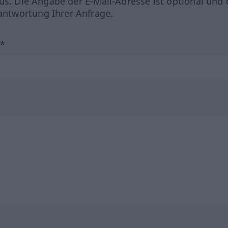
us. Die Angabe der E-Mail-Adresse ist optional und 
ntwortung Ihrer Anfrage.
?*