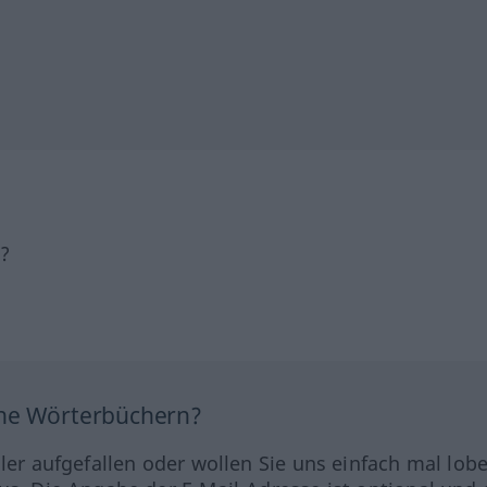
h?
ine Wörterbüchern?
hler aufgefallen oder wollen Sie uns einfach mal lob