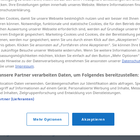
cken. Ihre Einstellungen gelten innerhalb unseres Website. Weitere Informationen fin
enschutzerklärung.
en Cookies, damit Sie unsere Webseite bestmöglich nutzen und wir besser mit Ihnen
en können. Notwendige, funktionale und statistische Cookies, die für den Betrieb d
tippen)
ischen Auswertung unserer Webseite erforderlich sind, werden auf Grundlage unserer
hrem Endgerät gespeichert. Marketing-Cookies und Cookies, die der Bereitstellung per
nen, werden nur gespeichert, wenn Sie uns durch einen Klick auf den „Akzeptieren“-
nis geben. Klicken Sie ansonsten auf „Fortfahren ohne Akzeptieren“. Sie können Ihre 
ür zukünftige Besuche unserer Webseite widerrufen. Wenn Sie weitere Informationen 
assungsmöglichkeiten möchten, klicken Sie einfach auf den Button „Mehr Optionen“
de Hinweise zu der Datenverarbeitung entnehmen Sie ansonsten unserer
Datenschut
 Sie unser
Impressum
.
gonflement
unsere Partner verarbeiten Daten, um Folgendes bereitzustellen:
ocation-Daten verwenden. Geräteeigenschaften zur Identifikation aktiv abfragen. Sp
gonflement
a.
griff auf Informationen auf einem Gerät. Personalisierte Werbung und Inhalte, Mes
ÉCON
 Inhalten, Zielgruppenforschung und Entwicklung von Dienstleistungen.
artner (Lieferanten)
"
Mehr Optionen
Akzeptieren
on
,
grossissement
,
congestion
,
fluxion
,
tuméfaction
,