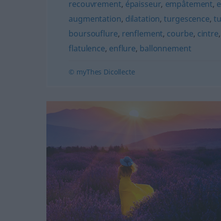
recouvrement
,
épaisseur
,
empâtement
,
e
augmentation
,
dilatation
,
turgescence
,
t
boursouflure
,
renflement
,
courbe
,
cintre
flatulence
,
enflure
,
ballonnement
© myThes Dicollecte