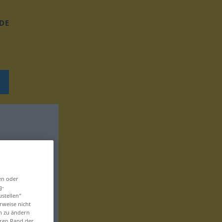
DE
en oder
g-
ustellen“
rweise nicht
en zu ändern
eren Rand der