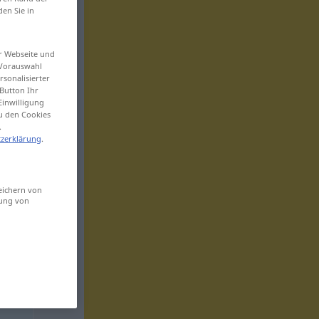
den Sie in
er Webseite und
 Vorauswahl
sonalisierter
Button Ihr
Einwilligung
zu den Cookies
.
zerklärung
.
eichern von
sung von