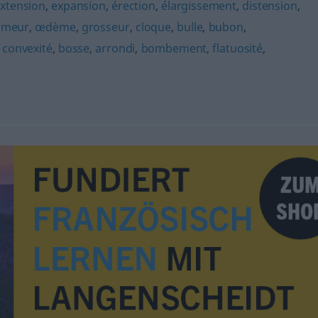
xtension
,
expansion
,
érection
,
élargissement
,
distension
,
umeur
,
œdème
,
grosseur
,
cloque
,
bulle
,
bubon
,
,
convexité
,
bosse
,
arrondi
,
bombement
,
flatuosité
,