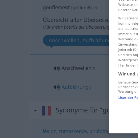
Webseite kli
gonflement
[gõfləmɑ̃]
m
unserer Dat
Wir verwend
Übersicht aller Übersetzungen
kommunizier
(Für mehr Details die Übersetzung anklicken/an
der statist
immer auf I
Werbung die
Anschwellen, Aufblähung
Einverständ
jederzeit f
und den Anp
Weitergehen
Hier finden
Anschwellen
n
Wir und 
Genaue Geol
Aufblähung
f
und/oder Zu
Werbung und
Liste der P
Synonyme für "gonflement
lésion
,
tumescence
,
phlébite
,
inflammati