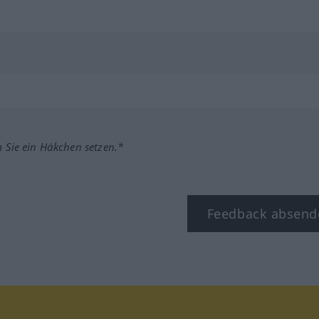
m Sie ein Häkchen setzen.*
Feedback absend