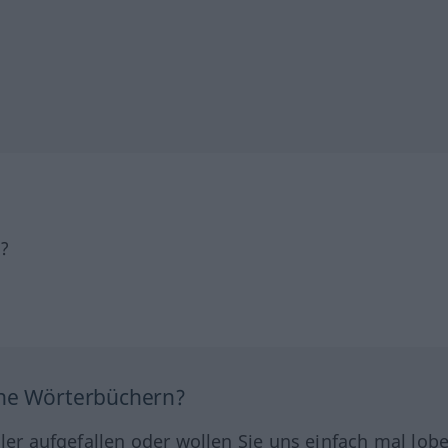
h?
ine Wörterbüchern?
hler aufgefallen oder wollen Sie uns einfach mal lob