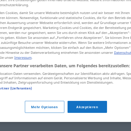
enschutzerklärung.
en Cookies, damit Sie unsere Webseite bestmöglich nutzen und wir besser mit Ihnen
en können. Notwendige, funktionale und statistische Cookies, die für den Betrieb d
ischen Auswertung unserer Webseite erforderlich sind, werden auf Grundlage unserer
tippen)
hrem Endgerät gespeichert. Marketing-Cookies und Cookies, die der Bereitstellung per
nen, werden nur gespeichert, wenn Sie uns durch einen Klick auf den „Akzeptieren“-
nis geben. Klicken Sie ansonsten auf „Fortfahren ohne Akzeptieren“. Sie können Ihre 
ür zukünftige Besuche unserer Webseite widerrufen. Wenn Sie weitere Informationen 
assungsmöglichkeiten möchten, klicken Sie einfach auf den Button „Mehr Optionen“
de Hinweise zu der Datenverarbeitung entnehmen Sie ansonsten unserer
Datenschut
 Sie unser
Impressum
.
nzalischer
farandole
unsere Partner verarbeiten Daten, um Folgendes bereitzustellen:
ocation-Daten verwenden. Geräteeigenschaften zur Identifikation aktiv abfragen. Sp
griff auf Informationen auf einem Gerät. Personalisierte Werbung und Inhalte, Mes
 Inhalten, Zielgruppenforschung und Entwicklung von Dienstleistungen.
artner (Lieferanten)
Mehr Optionen
Akzeptieren