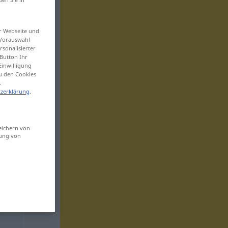
er Webseite und
 Vorauswahl
sonalisierter
Button Ihr
Einwilligung
zu den Cookies
.
zerklärung
.
eichern von
sung von