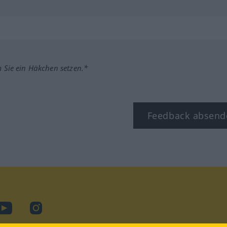
m Sie ein Häkchen setzen.*
Feedback absend
ook
YouTube
Instagram