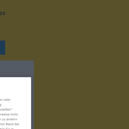
DE
en oder
g-
ustellen“
rweise nicht
en zu ändern
eren Rand der
den Sie in