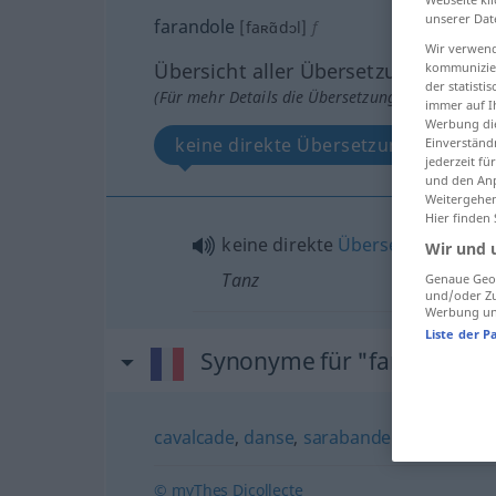
unserer Dat
farandole
[faʀɑ̃dɔl]
f
Wir verwend
Übersicht aller Übersetzungen
kommunizier
der statist
(Für mehr Details die Übersetzung anklicken/an
immer auf I
Werbung die
keine direkte Übersetzung
Einverständ
jederzeit f
und den Anp
Weitergehen
Hier finden
keine direkte
Übersetzung
prove
Wir und 
Tanz
Genaue Geol
und/oder Zu
Werbung und
Liste der P
Synonyme für "farandole"
cavalcade
,
danse
,
sarabande
© myThes Dicollecte