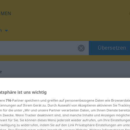
HMEN
h
Übersetzen
le
ung für "farandole"
atsphäre ist uns wichtig
sere
716
-Partner speichern und greifen auf personenbezogene Daten wie Browserdat
ung
Kennungen auf Ihrem Gerät zu. Durch Auswahl von Akzeptieren aktivieren Sie Trackin
n für die unter „Wir und unsere Partner verarbeiten Daten, um Ihnen Dienste bereitz
n Zwecke. Wenn Tracker deaktiviert sind, sind manche Inhalte und Anzeigen mögliche
evant für Sie. Sie können dieses Menü jederzeit wieder aufrufen, um Ihre Einstellung
inwilligung zu widerrufen, indem Sie auf den Link Privatsphäre-Einstellungen am unt
cken. Ihre Einstellungen gelten innerhalb unseres Website. Weitere Informationen fin