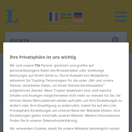
Ihre Privatsphäre ist uns wichtig
Französisch-Deutsch Wörterbuch
escarre
Wir und unsere
716
-Partner speichern und greifen auf
Französisch-Deutsch Übersetzung
personenbezogene Daten wie Browserdaten oder eindeutige
Kennungen auf Ihrem Gerät zu. Durch Auswahl von Akzeptieren
für "escarre"
aktivieren Sie Tracking-Technologien für die unter „Wir und unsere
Partner verarbeiten Daten, um Ihnen Dienste bereitzustellen“
aufgeführten Zwecke. Wenn Tracker deaktiviert sind, sind manche
Inhalte und Anzeigen möglicherweise nicht mehr so relevant für Sie. Sie
"escarre" Deutsch Übersetzung
können dieses Menü jederzeit wieder aufrufen, um Ihre Einstellungen zu
ändern oder Ihre Einwilligung zu widerrufen, indem Sie auf den Link
Privatsphäre-Einstellungen am unteren Rand der Webseite klicken. Ihre
„escarre“
: féminin
Einstellungen gelten innerhalb unseres Website. Weitere Informationen
finden Sie in unserer Datenschutzerklärung.
Wir verwenden Cookies, damit Sie unsere Webseite bestmöglich nutzen
escarre
[ɛskaʀ]
f