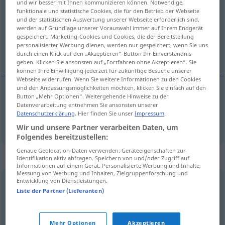
und wir besser mit Ihnen kommunizieren können. Notwendige,
funktionale und statistische Cookies, die für den Betrieb der Webseite
Übersicht aller Übersetzungen
und der statistischen Auswertung unserer Webseite erforderlich sind,
werden auf Grundlage unserer Vorauswahl immer auf Ihrem Endgerät
(Für mehr Details die Übersetzung anklicken/antippen)
gespeichert. Marketing-Cookies und Cookies, die der Bereitstellung
personalisierter Werbung dienen, werden nur gespeichert, wenn Sie uns
wund gelegene Stelle
durch einen Klick auf den „Akzeptieren“-Button Ihr Einverständnis
geben. Klicken Sie ansonsten auf „Fortfahren ohne Akzeptieren“. Sie
können Ihre Einwilligung jederzeit für zukünftige Besuche unserer
Webseite widerrufen. Wenn Sie weitere Informationen zu den Cookies
und den Anpassungsmöglichkeiten möchten, klicken Sie einfach auf den
Button „Mehr Optionen“. Weitergehende Hinweise zu der
wund
gelegene
Stelle
escarre
Datenverarbeitung entnehmen Sie ansonsten unserer
Datenschutzerklärung
. Hier finden Sie unser
Impressum
.
Wir und unsere Partner verarbeiten Daten, um
Folgendes bereitzustellen:
Genaue Geolocation-Daten verwenden. Geräteeigenschaften zur
Synonyme für "escarre"
Identifikation aktiv abfragen. Speichern von und/oder Zugriff auf
Informationen auf einem Gerät. Personalisierte Werbung und Inhalte,
Messung von Werbung und Inhalten, Zielgruppenforschung und
Entwicklung von Dienstleistungen.
nécrose
,
ulcère
,
mortification
,
carcinome
Liste der Partner (Lieferanten)
© myThes Dicollecte
Mehr Optionen
Akzeptieren