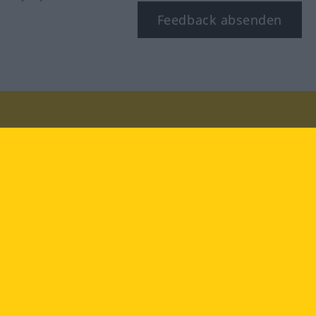
Feedback absenden
Besuchen Sie uns auf:
facebook
YouTube
Instagram
Langenscheidt
NUTZUNGSBEDINGUNGEN