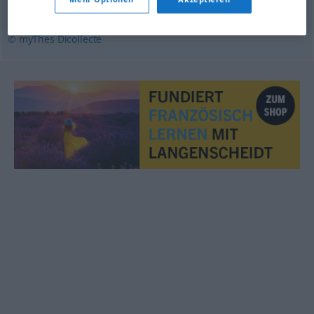
kyrielle
© myThes Dicollecte