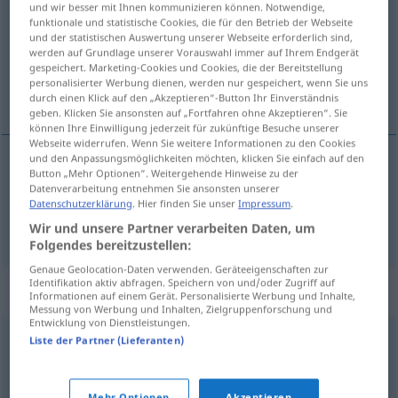
und wir besser mit Ihnen kommunizieren können. Notwendige,
funktionale und statistische Cookies, die für den Betrieb der Webseite
Übersicht aller Übersetzungen
und der statistischen Auswertung unserer Webseite erforderlich sind,
werden auf Grundlage unserer Vorauswahl immer auf Ihrem Endgerät
(Für mehr Details die Übersetzung anklicken/antippen)
gespeichert. Marketing-Cookies und Cookies, die der Bereitstellung
personalisierter Werbung dienen, werden nur gespeichert, wenn Sie uns
Errata, Druckfehlerverzeichnis
durch einen Klick auf den „Akzeptieren“-Button Ihr Einverständnis
geben. Klicken Sie ansonsten auf „Fortfahren ohne Akzeptieren“. Sie
können Ihre Einwilligung jederzeit für zukünftige Besuche unserer
Webseite widerrufen. Wenn Sie weitere Informationen zu den Cookies
und den Anpassungsmöglichkeiten möchten, klicken Sie einfach auf den
Button „Mehr Optionen“. Weitergehende Hinweise zu der
Errata
npl
errata
TYPO
Datenverarbeitung entnehmen Sie ansonsten unserer
Datenschutzerklärung
. Hier finden Sie unser
Impressum
.
Druckfehler(verzeichnis)
mpl(n)
errata
Wir und unsere Partner verarbeiten Daten, um
Folgendes bereitzustellen:
Genaue Geolocation-Daten verwenden. Geräteeigenschaften zur
Identifikation aktiv abfragen. Speichern von und/oder Zugriff auf
Synonyme für "errata"
Informationen auf einem Gerät. Personalisierte Werbung und Inhalte,
Messung von Werbung und Inhalten, Zielgruppenforschung und
Entwicklung von Dienstleistungen.
Liste der Partner (Lieferanten)
erratum
,
liste
,
énumération
,
nomenclature
,
état
,
relevé
,
série
,
suite
,
index
,
bordereau
,
mémoire
,
nombre
,
menu
,
Mehr Optionen
Akzeptieren