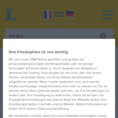
Ihre Privatsphäre ist uns wichtig
Französisch-Deutsch Wörterbuch
errata
Wir und unsere
716
-Partner speichern und greifen auf
Französisch-Deutsch Übersetzung
personenbezogene Daten wie Browserdaten oder eindeutige
Kennungen auf Ihrem Gerät zu. Durch Auswahl von Akzeptieren
für "errata"
aktivieren Sie Tracking-Technologien für die unter „Wir und unsere
Partner verarbeiten Daten, um Ihnen Dienste bereitzustellen“
aufgeführten Zwecke. Wenn Tracker deaktiviert sind, sind manche
Inhalte und Anzeigen möglicherweise nicht mehr so relevant für Sie. Sie
"errata" Deutsch Übersetzung
können dieses Menü jederzeit wieder aufrufen, um Ihre Einstellungen zu
ändern oder Ihre Einwilligung zu widerrufen, indem Sie auf den Link
Privatsphäre-Einstellungen am unteren Rand der Webseite klicken. Ihre
„errata“
: masculin
Einstellungen gelten innerhalb unseres Website. Weitere Informationen
finden Sie in unserer Datenschutzerklärung.
Wir verwenden Cookies, damit Sie unsere Webseite bestmöglich nutzen
errata
[ɛʀata]
m
<
inv
>