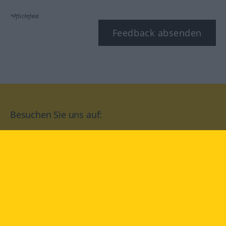
*Pflichtfeld
Feedback absenden
Besuchen Sie uns auf:
facebook
YouTube
Instagram
Langenscheidt