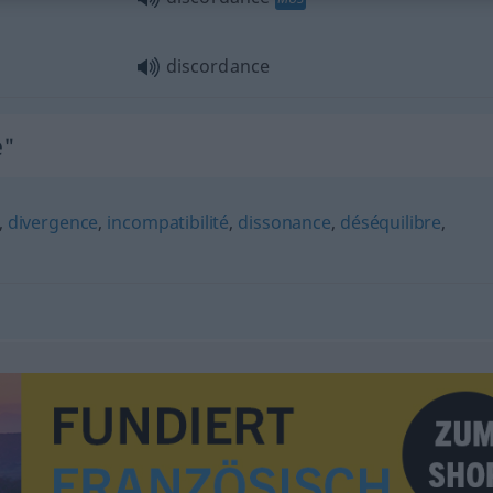
discordance
e"
,
divergence
,
incompatibilité
,
dissonance
,
déséquilibre
,