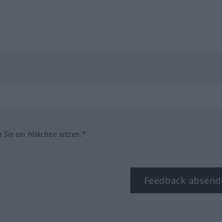
m Sie ein Häkchen setzen.*
Feedback absend