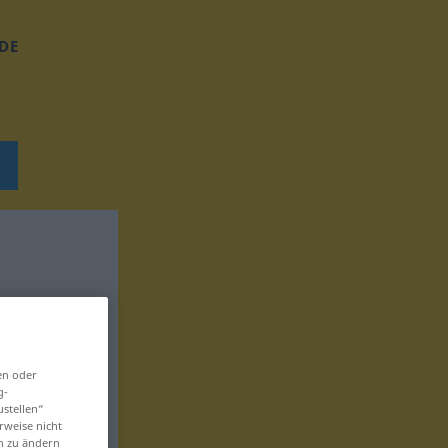
DE
en oder
g-
ustellen“
rweise nicht
en zu ändern