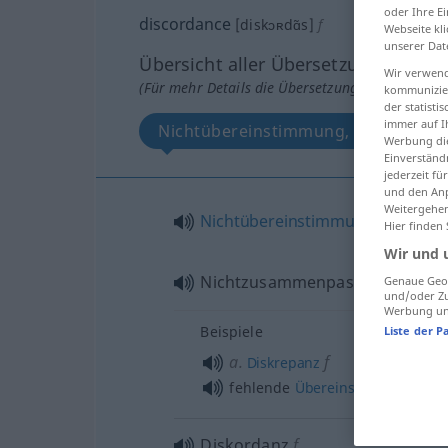
oder Ihre E
discordance
[diskɔʀdɑ̃s]
f
Webseite kli
unserer Dat
Übersicht aller Übersetzungen
Wir verwend
(Für mehr Details die Übersetzung anklicken/an
kommunizier
der statist
immer auf I
Nichtübereinstimmung, Nichtzusa
Werbung die
Einverständ
jederzeit f
und den Anp
Weitergehen
Nichtübereinstimmung
f
Hier finden
Wir und 
Nichtzusammenpassen
n
Genaue Geol
und/oder Zu
Werbung und
Beispiele
Liste der P
a.
f
Diskrepanz
fehlende
Übereinstimmung
zwi
Diskordanz
f