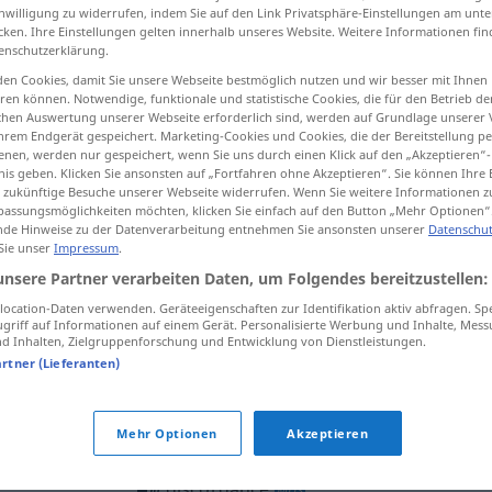
inwilligung zu widerrufen, indem Sie auf den Link Privatsphäre-Einstellungen am unt
cken. Ihre Einstellungen gelten innerhalb unseres Website. Weitere Informationen fin
enschutzerklärung.
en Cookies, damit Sie unsere Webseite bestmöglich nutzen und wir besser mit Ihnen
tippen)
en können. Notwendige, funktionale und statistische Cookies, die für den Betrieb d
ischen Auswertung unserer Webseite erforderlich sind, werden auf Grundlage unserer
hrem Endgerät gespeichert. Marketing-Cookies und Cookies, die der Bereitstellung per
mmenpassen
Diskordanz, Missklang
nen, werden nur gespeichert, wenn Sie uns durch einen Klick auf den „Akzeptieren“-
nis geben. Klicken Sie ansonsten auf „Fortfahren ohne Akzeptieren“. Sie können Ihre 
ür zukünftige Besuche unserer Webseite widerrufen. Wenn Sie weitere Informationen 
assungsmöglichkeiten möchten, klicken Sie einfach auf den Button „Mehr Optionen“
de Hinweise zu der Datenverarbeitung entnehmen Sie ansonsten unserer
Datenschut
discordance
d’opinions
 Sie unser
Impressum
.
unsere Partner verarbeiten Daten, um Folgendes bereitzustellen:
discordance
a.
des couleurs
ocation-Daten verwenden. Geräteeigenschaften zur Identifikation aktiv abfragen. Sp
griff auf Informationen auf einem Gerät. Personalisierte Werbung und Inhalte, Mes
 Inhalten, Zielgruppenforschung und Entwicklung von Dienstleistungen.
artner (Lieferanten)
discordance
entre
schen
(
+DAT
)
Mehr Optionen
Akzeptieren
discordance
MUS