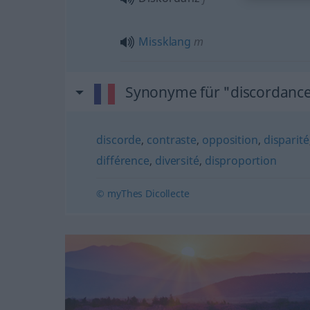
Missklang
m
Synonyme für "discordanc
discorde
,
contraste
,
opposition
,
disparité
différence
,
diversité
,
disproportion
© myThes Dicollecte