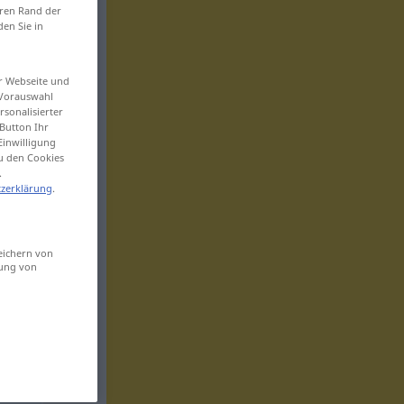
eren Rand der
den Sie in
er Webseite und
 Vorauswahl
sonalisierter
Button Ihr
Einwilligung
zu den Cookies
.
zerklärung
.
eichern von
sung von