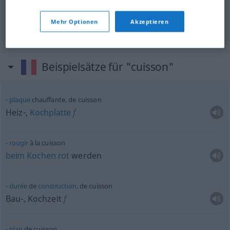
Mehr Optionen
Akzeptieren
Brennen
n
cuisson
TECH
Beispielsätze für "cuisson"
plaque
chauffante, de cuisson
Heiz-,
Kochplatte
f
rougir
à la cuisson
beim
Kochen
rot
werden
durée
de
construction
, de cuisson
Bau-, Kochzeit
f
plan
de cuisson