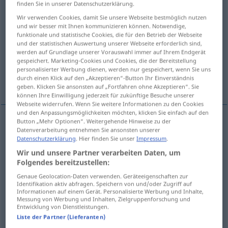
finden Sie in unserer Datenschutzerklärung.
Übersicht aller Übersetzungen
Wir verwenden Cookies, damit Sie unsere Webseite bestmöglich nutzen
und wir besser mit Ihnen kommunizieren können. Notwendige,
(Für mehr Details die Übersetzung anklicken/antippen)
funktionale und statistische Cookies, die für den Betrieb der Webseite
und der statistischen Auswertung unserer Webseite erforderlich sind,
Kochen, Garen, Backen, Braten
werden auf Grundlage unserer Vorauswahl immer auf Ihrem Endgerät
gespeichert. Marketing-Cookies und Cookies, die der Bereitstellung
personalisierter Werbung dienen, werden nur gespeichert, wenn Sie uns
durch einen Klick auf den „Akzeptieren“-Button Ihr Einverständnis
Brennen
geben. Klicken Sie ansonsten auf „Fortfahren ohne Akzeptieren“. Sie
können Ihre Einwilligung jederzeit für zukünftige Besuche unserer
Webseite widerrufen. Wenn Sie weitere Informationen zu den Cookies
und den Anpassungsmöglichkeiten möchten, klicken Sie einfach auf den
Button „Mehr Optionen“. Weitergehende Hinweise zu der
Datenverarbeitung entnehmen Sie ansonsten unserer
Kochen
n
cuisson
CUIS
Datenschutzerklärung
. Hier finden Sie unser
Impressum
.
Wir und unsere Partner verarbeiten Daten, um
Garen
n
cuisson
Folgendes bereitzustellen:
Genaue Geolocation-Daten verwenden. Geräteeigenschaften zur
Backen
n
cuisson
Identifikation aktiv abfragen. Speichern von und/oder Zugriff auf
Informationen auf einem Gerät. Personalisierte Werbung und Inhalte,
Messung von Werbung und Inhalten, Zielgruppenforschung und
Braten
n
cuisson
Entwicklung von Dienstleistungen.
Liste der Partner (Lieferanten)