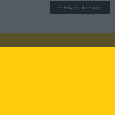
Feedback absenden
Besuchen Sie uns auf:
facebook
YouTube
Instagram
Langenscheidt
NUTZUNGSBEDINGUNGEN