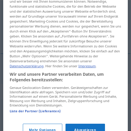
und wir besser mit Ihnen kommunizieren können. Notwendige,
funktionale und statistische Cookies, die für den Betrieb der Webseite
crucifiement
[kʀysifimɑ̃]
m
und der statistischen Auswertung unserer Webseite erforderlich sind,
werden auf Grundlage unserer Vorauswahl immer auf Ihrem Endgerät
Übersicht aller Übersetzungen
gespeichert. Marketing-Cookies und Cookies, die der Bereitstellung
personalisierter Werbung dienen, werden nur gespeichert, wenn Sie uns
(Für mehr Details die Übersetzung anklicken/antippen)
durch einen Klick auf den „Akzeptieren“-Button Ihr Einverständnis
geben. Klicken Sie ansonsten auf „Fortfahren ohne Akzeptieren“. Sie
Kreuzigung
können Ihre Einwilligung jederzeit für zukünftige Besuche unserer
Webseite widerrufen. Wenn Sie weitere Informationen zu den Cookies
und den Anpassungsmöglichkeiten möchten, klicken Sie einfach auf den
Button „Mehr Optionen“. Weitergehende Hinweise zu der
Datenverarbeitung entnehmen Sie ansonsten unserer
Datenschutzerklärung
. Hier finden Sie unser
Impressum
.
Kreuzigung
f
crucifiement
supplice
Wir und unsere Partner verarbeiten Daten, um
Folgendes bereitzustellen:
Genaue Geolocation-Daten verwenden. Geräteeigenschaften zur
Synonyme für "crucifiement"
Identifikation aktiv abfragen. Speichern von und/oder Zugriff auf
Informationen auf einem Gerät. Personalisierte Werbung und Inhalte,
Messung von Werbung und Inhalten, Zielgruppenforschung und
Entwicklung von Dienstleistungen.
crucifixion
,
martyre
,
mortification
,
supplice
Liste der Partner (Lieferanten)
© myThes Dicollecte
Mehr Optionen
Akzeptieren