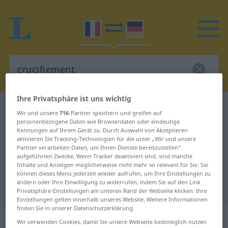
Ihre Privatsphäre ist uns wichtig
Französisch-Deutsch Wörterbuch
crucifiement
Wir und unsere
716
-Partner speichern und greifen auf
Französisch-Deutsch Übersetzung
personenbezogene Daten wie Browserdaten oder eindeutige
Kennungen auf Ihrem Gerät zu. Durch Auswahl von Akzeptieren
für "crucifiement"
aktivieren Sie Tracking-Technologien für die unter „Wir und unsere
Partner verarbeiten Daten, um Ihnen Dienste bereitzustellen“
aufgeführten Zwecke. Wenn Tracker deaktiviert sind, sind manche
Inhalte und Anzeigen möglicherweise nicht mehr so relevant für Sie. Sie
"crucifiement" Deutsch
können dieses Menü jederzeit wieder aufrufen, um Ihre Einstellungen zu
ändern oder Ihre Einwilligung zu widerrufen, indem Sie auf den Link
Übersetzung
Privatsphäre-Einstellungen am unteren Rand der Webseite klicken. Ihre
Einstellungen gelten innerhalb unseres Website. Weitere Informationen
finden Sie in unserer Datenschutzerklärung.
„crucifiement“
: masculin
Wir verwenden Cookies, damit Sie unsere Webseite bestmöglich nutzen