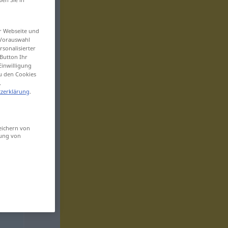
er Webseite und
 Vorauswahl
sonalisierter
Button Ihr
Einwilligung
zu den Cookies
.
zerklärung
.
eichern von
sung von