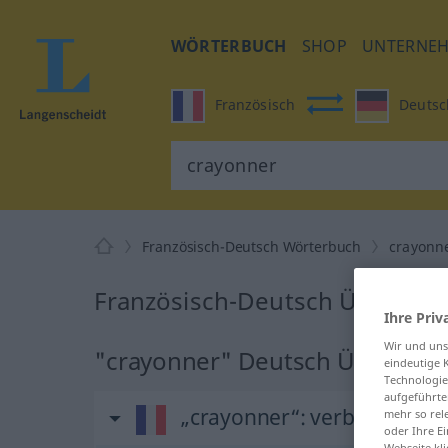
WÖRTERBUCH
SHOP
UNTERNE
Französisch
Deutsc
Französisch-Deutsch Wörterbuch
crayonn
Französisch-Deutsch Übersetz
Ihre Priv
Wir und un
"crayonner" Deutsch Übersetz
eindeutige 
Technologie
aufgeführte
„crayonner“
: verbe transitif
mehr so rel
oder Ihre E
Webseite kli