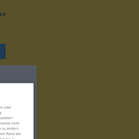
DE
en oder
g-
ustellen“
rweise nicht
en zu ändern
eren Rand der
den Sie in