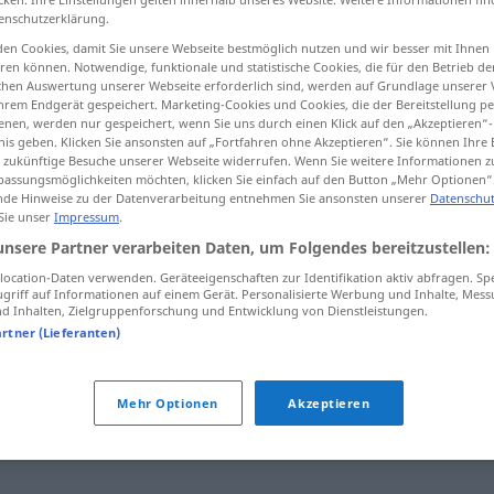
enschutzerklärung.
en Cookies, damit Sie unsere Webseite bestmöglich nutzen und wir besser mit Ihnen
en können. Notwendige, funktionale und statistische Cookies, die für den Betrieb d
ischen Auswertung unserer Webseite erforderlich sind, werden auf Grundlage unserer
tippen)
hrem Endgerät gespeichert. Marketing-Cookies und Cookies, die der Bereitstellung per
nen, werden nur gespeichert, wenn Sie uns durch einen Klick auf den „Akzeptieren“-
nis geben. Klicken Sie ansonsten auf „Fortfahren ohne Akzeptieren“. Sie können Ihre 
ür zukünftige Besuche unserer Webseite widerrufen. Wenn Sie weitere Informationen 
assungsmöglichkeiten möchten, klicken Sie einfach auf den Button „Mehr Optionen“
de Hinweise zu der Datenverarbeitung entnehmen Sie ansonsten unserer
Datenschut
 Sie unser
Impressum
.
crayonner
unsere Partner verarbeiten Daten, um Folgendes bereitzustellen:
ocation-Daten verwenden. Geräteeigenschaften zur Identifikation aktiv abfragen. Sp
griff auf Informationen auf einem Gerät. Personalisierte Werbung und Inhalte, Mes
 Inhalten, Zielgruppenforschung und Entwicklung von Dienstleistungen.
artner (Lieferanten)
commencer
,
croquer
,
dégrossir
,
disposer
,
entamer
,
Mehr Optionen
Akzeptieren