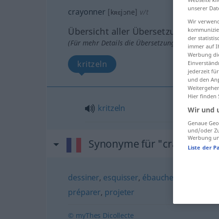
unserer Dat
crayonner
[kʀɛjɔne]
v/t
Wir verwend
Übersicht aller Übersetzungen
kommunizier
der statist
(Für mehr Details die Übersetzung anklicken/an
immer auf I
Werbung die
kritzeln
Einverständ
jederzeit f
und den Anp
Weitergehen
Hier finden
kritzeln
Wir und 
Genaue Geol
und/oder Zu
Werbung und
Synonyme für "crayonner"
Liste der P
dessiner
,
esquisser
,
ébaucher
,
amorcer
,
préparer
,
projeter
© myThes Dicollecte