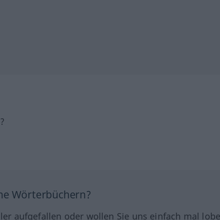
h?
ine Wörterbüchern?
hler aufgefallen oder wollen Sie uns einfach mal lob