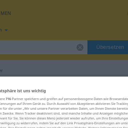
HMEN
h
Übersetzen
er
ung für "crayonner"
atsphäre ist uns wichtig
sere
716
-Partner speichern und greifen auf personenbezogene Daten wie Browserdat
ung
Kennungen auf Ihrem Gerät zu. Durch Auswahl von Akzeptieren aktivieren Sie Trackin
n für die unter „Wir und unsere Partner verarbeiten Daten, um Ihnen Dienste bereitz
n Zwecke. Wenn Tracker deaktiviert sind, sind manche Inhalte und Anzeigen mögliche
evant für Sie. Sie können dieses Menü jederzeit wieder aufrufen, um Ihre Einstellung
inwilligung zu widerrufen, indem Sie auf den Link Privatsphäre-Einstellungen am unt
cken. Ihre Einstellungen gelten innerhalb unseres Website. Weitere Informationen fin