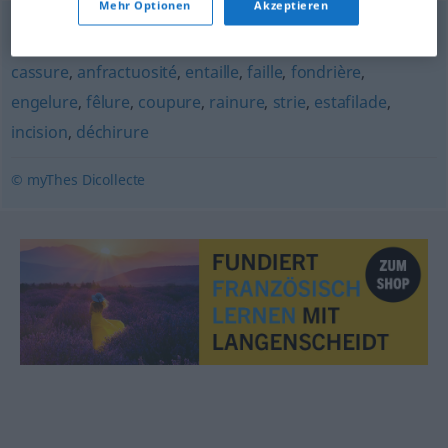
Mehr Optionen
Akzeptieren
fendillement
,
fissure
,
gerçure
,
lézarde
,
crevasse
,
fente
,
cassure
,
anfractuosité
,
entaille
,
faille
,
fondrière
,
engelure
,
fêlure
,
coupure
,
rainure
,
strie
,
estafilade
,
incision
,
déchirure
© myThes Dicollecte