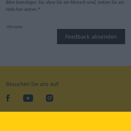
Bitte bestätigen Sie, dass Sie ein Mensch sind, indem Sie ein
Häkchen setzen.*
*Pflichtfeld
Feedback absenden
Besuchen Sie uns auf:
facebook
YouTube
Instagram