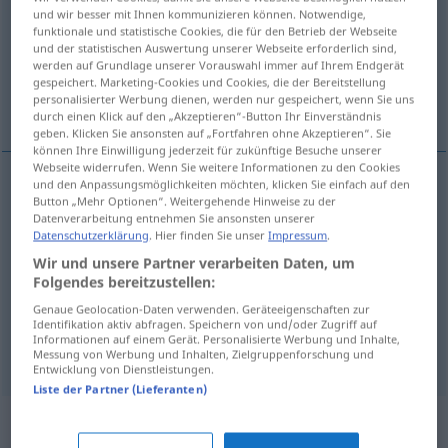
und wir besser mit Ihnen kommunizieren können. Notwendige,
funktionale und statistische Cookies, die für den Betrieb der Webseite
Übersicht aller Übersetzungen
und der statistischen Auswertung unserer Webseite erforderlich sind,
(Für mehr Details die Übersetzung anklicken/antippen)
werden auf Grundlage unserer Vorauswahl immer auf Ihrem Endgerät
gespeichert. Marketing-Cookies und Cookies, die der Bereitstellung
personalisierter Werbung dienen, werden nur gespeichert, wenn Sie uns
feiner Riss, Haarriss, Craquelé, Krakelüre
durch einen Klick auf den „Akzeptieren“-Button Ihr Einverständnis
geben. Klicken Sie ansonsten auf „Fortfahren ohne Akzeptieren“. Sie
können Ihre Einwilligung jederzeit für zukünftige Besuche unserer
Webseite widerrufen. Wenn Sie weitere Informationen zu den Cookies
und den Anpassungsmöglichkeiten möchten, klicken Sie einfach auf den
Button „Mehr Optionen“. Weitergehende Hinweise zu der
feiner
Riss
craquelure
Datenverarbeitung entnehmen Sie ansonsten unserer
Datenschutzerklärung
. Hier finden Sie unser
Impressum
.
Haarriss
m
craquelure
Wir und unsere Partner verarbeiten Daten, um
Folgendes bereitzustellen:
Craquelé
n
craquelure
dans la porcelaine
Genaue Geolocation-Daten verwenden. Geräteeigenschaften zur
Identifikation aktiv abfragen. Speichern von und/oder Zugriff auf
Informationen auf einem Gerät. Personalisierte Werbung und Inhalte,
Krakelüre
f
craquelure
PEINT
Messung von Werbung und Inhalten, Zielgruppenforschung und
Entwicklung von Dienstleistungen.
Liste der Partner (Lieferanten)
Synonyme für "craquelure"