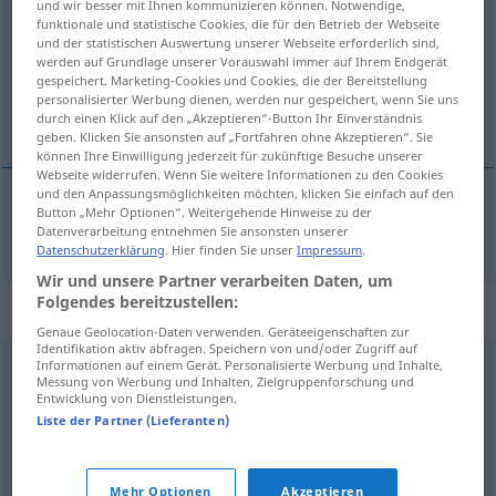
und wir besser mit Ihnen kommunizieren können. Notwendige,
funktionale und statistische Cookies, die für den Betrieb der Webseite
Übersicht aller Übersetzungen
und der statistischen Auswertung unserer Webseite erforderlich sind,
werden auf Grundlage unserer Vorauswahl immer auf Ihrem Endgerät
(Für mehr Details die Übersetzung anklicken/antippen)
gespeichert. Marketing-Cookies und Cookies, die der Bereitstellung
personalisierter Werbung dienen, werden nur gespeichert, wenn Sie uns
Zurichtung
durch einen Klick auf den „Akzeptieren“-Button Ihr Einverständnis
geben. Klicken Sie ansonsten auf „Fortfahren ohne Akzeptieren“. Sie
können Ihre Einwilligung jederzeit für zukünftige Besuche unserer
Webseite widerrufen. Wenn Sie weitere Informationen zu den Cookies
und den Anpassungsmöglichkeiten möchten, klicken Sie einfach auf den
Button „Mehr Optionen“. Weitergehende Hinweise zu der
Zurichtung
f
corroyage
du cuir
Datenverarbeitung entnehmen Sie ansonsten unserer
Datenschutzerklärung
. Hier finden Sie unser
Impressum
.
Wir und unsere Partner verarbeiten Daten, um
Folgendes bereitzustellen:
Synonyme für "corroyage"
Genaue Geolocation-Daten verwenden. Geräteeigenschaften zur
Identifikation aktiv abfragen. Speichern von und/oder Zugriff auf
Informationen auf einem Gerät. Personalisierte Werbung und Inhalte,
Messung von Werbung und Inhalten, Zielgruppenforschung und
étirage
,
allongement
,
laminage
,
rabotage
,
Entwicklung von Dienstleistungen.
aplanissement
Liste der Partner (Lieferanten)
© myThes Dicollecte
Mehr Optionen
Akzeptieren