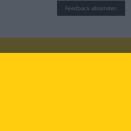
Feedback absenden
Besuchen Sie uns auf:
facebook
YouTube
Instagram
Langenscheidt
NUTZUNGSBEDINGUNGEN