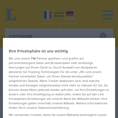
Ihre Privatsphäre ist uns wichtig
Französisch-Deutsch Wörterbuch
corroyage
Wir und unsere
716
-Partner speichern und greifen auf
Französisch-Deutsch Übersetzung
personenbezogene Daten wie Browserdaten oder eindeutige
Kennungen auf Ihrem Gerät zu. Durch Auswahl von Akzeptieren
für "corroyage"
aktivieren Sie Tracking-Technologien für die unter „Wir und unsere
Partner verarbeiten Daten, um Ihnen Dienste bereitzustellen“
aufgeführten Zwecke. Wenn Tracker deaktiviert sind, sind manche
Inhalte und Anzeigen möglicherweise nicht mehr so relevant für Sie. Sie
"corroyage" Deutsch Übersetzung
können dieses Menü jederzeit wieder aufrufen, um Ihre Einstellungen zu
ändern oder Ihre Einwilligung zu widerrufen, indem Sie auf den Link
Privatsphäre-Einstellungen am unteren Rand der Webseite klicken. Ihre
„corroyage“
: masculin
Einstellungen gelten innerhalb unseres Website. Weitere Informationen
finden Sie in unserer Datenschutzerklärung.
Wir verwenden Cookies, damit Sie unsere Webseite bestmöglich nutzen
corroyage
[kɔʀwajaʒ]
m