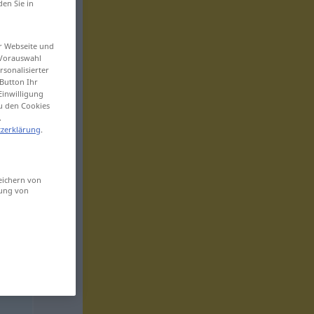
den Sie in
er Webseite und
 Vorauswahl
sonalisierter
Button Ihr
Einwilligung
zu den Cookies
.
zerklärung
.
eichern von
sung von