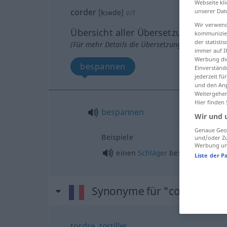
Webseite kli
corder
unserer Dat
[kɔʀde]
v/t
Wir verwend
Übersicht aller Übersetzungen
kommunizier
der statist
(Für mehr Details die Übersetzung anklicken/an
immer auf I
Werbung die
bespannen
Einverständ
jederzeit f
und den Anp
Weitergehen
Hier finden
bespannen
Wir und 
Genaue Geol
Beispiele
und/oder Zu
Werbung und
einen
Schläger
bespannen
Liste der P
Synonyme für "corder"
tordre
,
tortiller