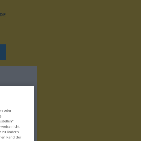
DE
en oder
g-
ustellen“
rweise nicht
en zu ändern
eren Rand der