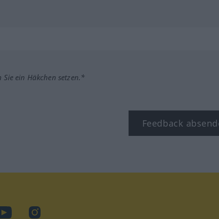
m Sie ein Häkchen setzen.*
Feedback absend
ook
YouTube
Instagram