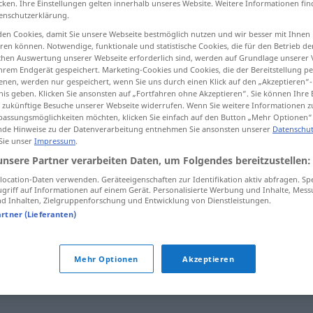
cken. Ihre Einstellungen gelten innerhalb unseres Website. Weitere Informationen fin
enschutzerklärung.
en Cookies, damit Sie unsere Webseite bestmöglich nutzen und wir besser mit Ihnen
en können. Notwendige, funktionale und statistische Cookies, die für den Betrieb d
ischen Auswertung unserer Webseite erforderlich sind, werden auf Grundlage unserer
tippen)
hrem Endgerät gespeichert. Marketing-Cookies und Cookies, die der Bereitstellung per
nen, werden nur gespeichert, wenn Sie uns durch einen Klick auf den „Akzeptieren“-
nis geben. Klicken Sie ansonsten auf „Fortfahren ohne Akzeptieren“. Sie können Ihre 
ür zukünftige Besuche unserer Webseite widerrufen. Wenn Sie weitere Informationen 
assungsmöglichkeiten möchten, klicken Sie einfach auf den Button „Mehr Optionen“
de Hinweise zu der Datenverarbeitung entnehmen Sie ansonsten unserer
Datenschut
 Sie unser
Impressum
.
corder
raquette
unsere Partner verarbeiten Daten, um Folgendes bereitzustellen:
ocation-Daten verwenden. Geräteeigenschaften zur Identifikation aktiv abfragen. Sp
griff auf Informationen auf einem Gerät. Personalisierte Werbung und Inhalte, Mes
 Inhalten, Zielgruppenforschung und Entwicklung von Dienstleistungen.
corder
une
raquette
artner (Lieferanten)
Mehr Optionen
Akzeptieren