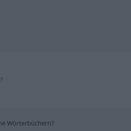
h?
ine Wörterbüchern?