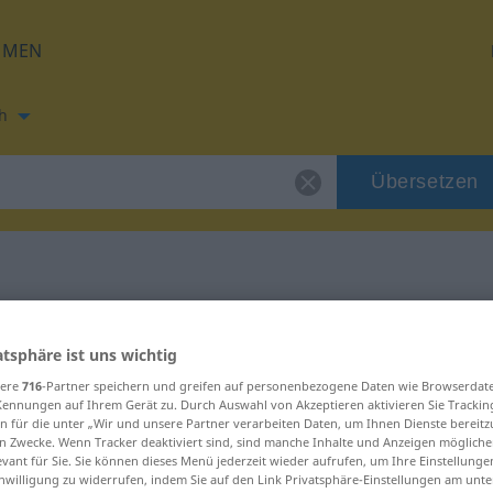
HMEN
h
Übersetzen
ung für "corder"
atsphäre ist uns wichtig
sere
716
-Partner speichern und greifen auf personenbezogene Daten wie Browserdat
Kennungen auf Ihrem Gerät zu. Durch Auswahl von Akzeptieren aktivieren Sie Trackin
n für die unter „Wir und unsere Partner verarbeiten Daten, um Ihnen Dienste bereitz
n Zwecke. Wenn Tracker deaktiviert sind, sind manche Inhalte und Anzeigen mögliche
evant für Sie. Sie können dieses Menü jederzeit wieder aufrufen, um Ihre Einstellung
inwilligung zu widerrufen, indem Sie auf den Link Privatsphäre-Einstellungen am unt