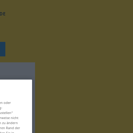
DE
en oder
g-
ustellen“
rweise nicht
en zu ändern
eren Rand der
den Sie in