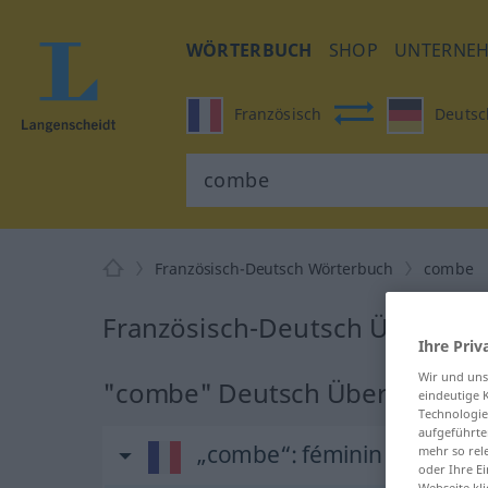
WÖRTERBUCH
SHOP
UNTERNE
Französisch
Deutsc
Französisch-Deutsch Wörterbuch
combe
Französisch-Deutsch Überset
Ihre Priv
Wir und un
"combe" Deutsch Übersetzung
eindeutige 
Technologie
aufgeführte
„combe“
: féminin
mehr so rel
oder Ihre E
Webseite kli