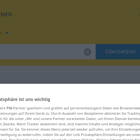
HMEN
h
Übersetzen
zung für "combe"
atsphäre ist uns wichtig
sere
716
-Partner speichern und greifen auf personenbezogene Daten wie Browserdat
Kennungen auf Ihrem Gerät zu. Durch Auswahl von Akzeptieren aktivieren Sie Trackin
n für die unter „Wir und unsere Partner verarbeiten Daten, um Ihnen Dienste bereitz
n Zwecke. Wenn Tracker deaktiviert sind, sind manche Inhalte und Anzeigen mögliche
evant für Sie. Sie können dieses Menü jederzeit wieder aufrufen, um Ihre Einstellung
inwilligung zu widerrufen, indem Sie auf den Link Privatsphäre-Einstellungen am unt
cken. Ihre Einstellungen gelten innerhalb unseres Website. Weitere Informationen fin