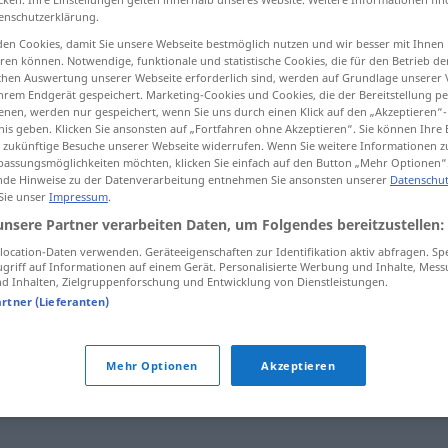
enschutzerklärung.
en Cookies, damit Sie unsere Webseite bestmöglich nutzen und wir besser mit Ihnen
en können. Notwendige, funktionale und statistische Cookies, die für den Betrieb d
ischen Auswertung unserer Webseite erforderlich sind, werden auf Grundlage unserer
tippen)
hrem Endgerät gespeichert. Marketing-Cookies und Cookies, die der Bereitstellung per
nen, werden nur gespeichert, wenn Sie uns durch einen Klick auf den „Akzeptieren“-
nis geben. Klicken Sie ansonsten auf „Fortfahren ohne Akzeptieren“. Sie können Ihre 
ür zukünftige Besuche unserer Webseite widerrufen. Wenn Sie weitere Informationen 
assungsmöglichkeiten möchten, klicken Sie einfach auf den Button „Mehr Optionen“
de Hinweise zu der Datenverarbeitung entnehmen Sie ansonsten unserer
Datenschut
 Sie unser
Impressum
.
combe
unsere Partner verarbeiten Daten, um Folgendes bereitzustellen:
ocation-Daten verwenden. Geräteeigenschaften zur Identifikation aktiv abfragen. Sp
griff auf Informationen auf einem Gerät. Personalisierte Werbung und Inhalte, Mes
 Inhalten, Zielgruppenforschung und Entwicklung von Dienstleistungen.
artner (Lieferanten)
alanque
,
cavité
,
trouée
,
sillon
,
crevasse
,
bassin
,
gorge
,
défilé
,
Mehr Optionen
Akzeptieren