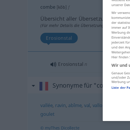
unserer Dat
combe
[kõb]
f
Wir verwend
Übersicht aller Übersetzungen
kommunizier
der statist
(Für mehr Details die Übersetzung anklicken/an
immer auf I
Werbung die
Erosionstal
Einverständ
jederzeit f
und den Anp
Weitergehen
Hier finden
Erosionstal
n
Wir und 
Genaue Geol
und/oder Zu
Werbung und
Synonyme für "combe"
Liste der P
vallée
,
ravin
,
abîme
,
val
,
vallon
,
entaille
,
c
goulet
© myThes Dicollecte