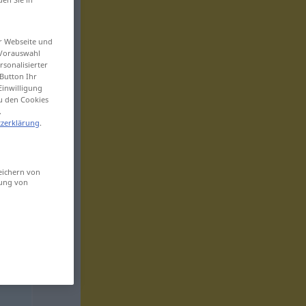
er Webseite und
 Vorauswahl
sonalisierter
Button Ihr
Einwilligung
zu den Cookies
.
zerklärung
.
eichern von
sung von