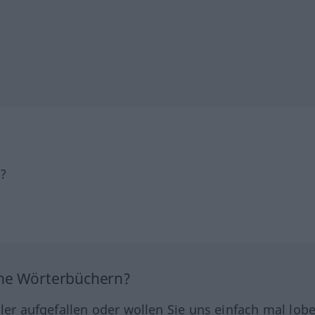
h?
ine Wörterbüchern?
hler aufgefallen oder wollen Sie uns einfach mal lob