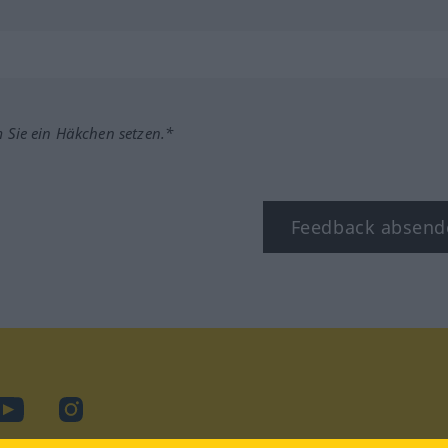
m Sie ein Häkchen setzen.*
Feedback absend
ook
YouTube
Instagram