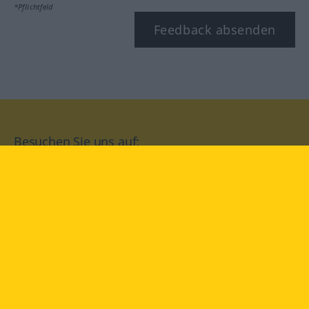
*Pflichtfeld
Feedback absenden
Besuchen Sie uns auf:
facebook
YouTube
Instagram
Langenscheidt
NUTZUNGSBEDINGUNGEN