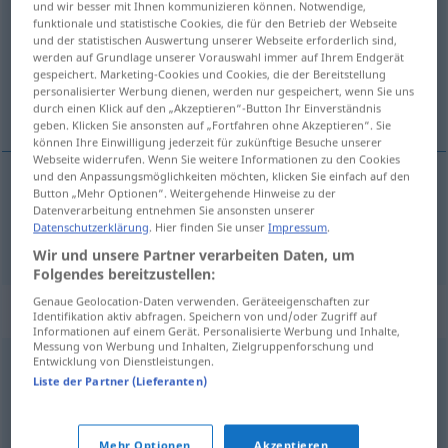
und wir besser mit Ihnen kommunizieren können. Notwendige,
funktionale und statistische Cookies, die für den Betrieb der Webseite
Übersicht aller Übersetzungen
und der statistischen Auswertung unserer Webseite erforderlich sind,
werden auf Grundlage unserer Vorauswahl immer auf Ihrem Endgerät
(Für mehr Details die Übersetzung anklicken/antippen)
gespeichert. Marketing-Cookies und Cookies, die der Bereitstellung
personalisierter Werbung dienen, werden nur gespeichert, wenn Sie uns
Kollaps
durch einen Klick auf den „Akzeptieren“-Button Ihr Einverständnis
geben. Klicken Sie ansonsten auf „Fortfahren ohne Akzeptieren“. Sie
können Ihre Einwilligung jederzeit für zukünftige Besuche unserer
Webseite widerrufen. Wenn Sie weitere Informationen zu den Cookies
und den Anpassungsmöglichkeiten möchten, klicken Sie einfach auf den
Button „Mehr Optionen“. Weitergehende Hinweise zu der
Kollaps
m
collapsus
MÉD
Datenverarbeitung entnehmen Sie ansonsten unserer
Datenschutzerklärung
. Hier finden Sie unser
Impressum
.
Wir und unsere Partner verarbeiten Daten, um
Folgendes bereitzustellen:
Genaue Geolocation-Daten verwenden. Geräteeigenschaften zur
Synonyme für "collapsus"
Identifikation aktiv abfragen. Speichern von und/oder Zugriff auf
Informationen auf einem Gerät. Personalisierte Werbung und Inhalte,
Messung von Werbung und Inhalten, Zielgruppenforschung und
Entwicklung von Dienstleistungen.
malaise
,
évanouissement
,
coma
,
défaillance
,
faiblesse
,
Liste der Partner (Lieferanten)
pâmoison
,
syncope
,
vertige
Mehr Optionen
Akzeptieren