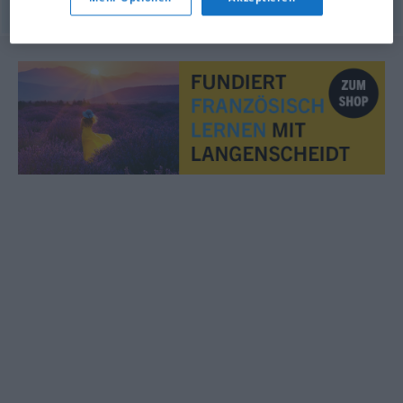
© myThes Dicollecte