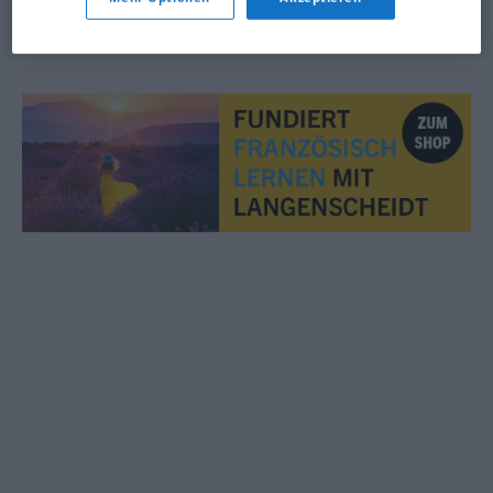
© myThes Dicollecte