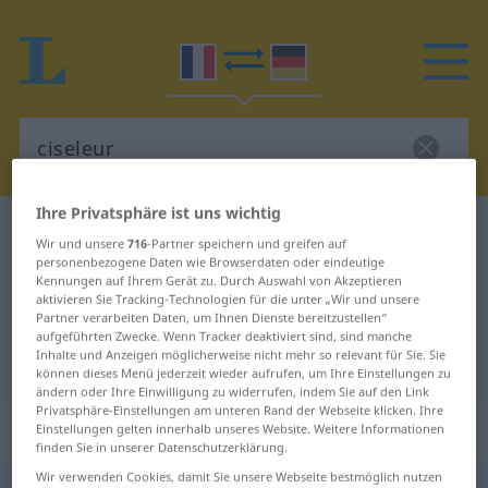
Ihre Privatsphäre ist uns wichtig
Französisch-Deutsch Wörterbuch
ciseleur
Wir und unsere
716
-Partner speichern und greifen auf
Französisch-Deutsch Übersetzung
personenbezogene Daten wie Browserdaten oder eindeutige
Kennungen auf Ihrem Gerät zu. Durch Auswahl von Akzeptieren
für "ciseleur"
aktivieren Sie Tracking-Technologien für die unter „Wir und unsere
Partner verarbeiten Daten, um Ihnen Dienste bereitzustellen“
aufgeführten Zwecke. Wenn Tracker deaktiviert sind, sind manche
Inhalte und Anzeigen möglicherweise nicht mehr so relevant für Sie. Sie
"ciseleur" Deutsch Übersetzung
können dieses Menü jederzeit wieder aufrufen, um Ihre Einstellungen zu
ändern oder Ihre Einwilligung zu widerrufen, indem Sie auf den Link
Privatsphäre-Einstellungen am unteren Rand der Webseite klicken. Ihre
„ciseleur“
: masculin
Einstellungen gelten innerhalb unseres Website. Weitere Informationen
finden Sie in unserer Datenschutzerklärung.
Wir verwenden Cookies, damit Sie unsere Webseite bestmöglich nutzen
ciseleur
[sizlœʀ]
m