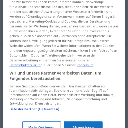
und wir besser mit Ihnen kommunizieren können. Notwendige,
funktionale und statistische Cookies, die für den Betrieb der Webseite
Übersicht aller Übersetzungen
und der statistischen Auswertung unserer Webseite erforderlich sind,
werden auf Grundlage unserer Vorauswahl immer auf Ihrem Endgerät
(Für mehr Details die Übersetzung anklicken/antippen)
gespeichert. Marketing-Cookies und Cookies, die der Bereitstellung
personalisierter Werbung dienen, werden nur gespeichert, wenn Sie uns
Ziseleur, Ziselierer
durch einen Klick auf den „Akzeptieren“-Button Ihr Einverständnis
geben. Klicken Sie ansonsten auf „Fortfahren ohne Akzeptieren“. Sie
können Ihre Einwilligung jederzeit für zukünftige Besuche unserer
Webseite widerrufen. Wenn Sie weitere Informationen zu den Cookies
und den Anpassungsmöglichkeiten möchten, klicken Sie einfach auf den
Button „Mehr Optionen“. Weitergehende Hinweise zu der
Ziseleur
m
ciseleur
Datenverarbeitung entnehmen Sie ansonsten unserer
Datenschutzerklärung
. Hier finden Sie unser
Impressum
.
Ziselierer
m
ciseleur
Wir und unsere Partner verarbeiten Daten, um
Folgendes bereitzustellen:
Genaue Geolocation-Daten verwenden. Geräteeigenschaften zur
Identifikation aktiv abfragen. Speichern von und/oder Zugriff auf
Synonyme für "ciseleur"
Informationen auf einem Gerät. Personalisierte Werbung und Inhalte,
Messung von Werbung und Inhalten, Zielgruppenforschung und
Entwicklung von Dienstleistungen.
Liste der Partner (Lieferanten)
orfèvre
,
graveur
,
lithographe
,
sculpteur
,
joaillier
,
bijoutier
Mehr Optionen
Akzeptieren