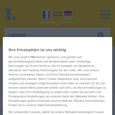
Ihre Privatsphäre ist uns wichtig
Französisch-Deutsch Wörterbuch
canoter
Wir und unsere
716
-Partner speichern und greifen auf
Französisch-Deutsch Übersetzung
personenbezogene Daten wie Browserdaten oder eindeutige
Kennungen auf Ihrem Gerät zu. Durch Auswahl von Akzeptieren
für "canoter"
aktivieren Sie Tracking-Technologien für die unter „Wir und unsere
Partner verarbeiten Daten, um Ihnen Dienste bereitzustellen“
aufgeführten Zwecke. Wenn Tracker deaktiviert sind, sind manche
Inhalte und Anzeigen möglicherweise nicht mehr so relevant für Sie. Sie
"canoter" Deutsch Übersetzung
können dieses Menü jederzeit wieder aufrufen, um Ihre Einstellungen zu
ändern oder Ihre Einwilligung zu widerrufen, indem Sie auf den Link
Privatsphäre-Einstellungen am unteren Rand der Webseite klicken. Ihre
„canoter“
: verbe intransitif
Einstellungen gelten innerhalb unseres Website. Weitere Informationen
finden Sie in unserer Datenschutzerklärung.
Wir verwenden Cookies, damit Sie unsere Webseite bestmöglich nutzen
canoter
[kanɔte]
v/i