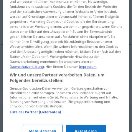
und wir besser mit Ihnen kommunizieren können. Notwendige,
funktionale und statistische Cookies, die für den Betrieb der Webseite
Übersicht aller Übersetzungen
und der statistischen Auswertung unserer Webseite erforderlich sind,
werden auf Grundlage unserer Vorauswahl immer auf Ihrem Endgerät
(Für mehr Details die Übersetzung anklicken/antippen)
gespeichert. Marketing-Cookies und Cookies, die der Bereitstellung
personalisierter Werbung dienen, werden nur gespeichert, wenn Sie uns
Kahn fahren, rudern
durch einen Klick auf den „Akzeptieren“-Button Ihr Einverständnis
geben. Klicken Sie ansonsten auf „Fortfahren ohne Akzeptieren“. Sie
können Ihre Einwilligung jederzeit für zukünftige Besuche unserer
Webseite widerrufen. Wenn Sie weitere Informationen zu den Cookies
und den Anpassungsmöglichkeiten möchten, klicken Sie einfach auf den
Button „Mehr Optionen“. Weitergehende Hinweise zu der
Kahn
fahren
canoter
Datenverarbeitung entnehmen Sie ansonsten unserer
Datenschutzerklärung
. Hier finden Sie unser
Impressum
.
rudern
canoter
Wir und unsere Partner verarbeiten Daten, um
Folgendes bereitzustellen:
Genaue Geolocation-Daten verwenden. Geräteeigenschaften zur
Identifikation aktiv abfragen. Speichern von und/oder Zugriff auf
Synonyme für "canoter"
Informationen auf einem Gerät. Personalisierte Werbung und Inhalte,
Messung von Werbung und Inhalten, Zielgruppenforschung und
Entwicklung von Dienstleistungen.
Liste der Partner (Lieferanten)
pagayer
,
ramer
,
godiller
,
nager
© myThes Dicollecte
Mehr Optionen
Akzeptieren