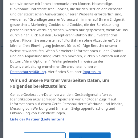
und wir besser mit Ihnen kommunizieren können. Notwendige,
funktionale und statistische Cookies, die für den Betrieb der Webseite
Übersicht aller Übersetzungen
und der statistischen Auswertung unserer Webseite erforderlich sind,
(Für mehr Details die Übersetzung anklicken/antippen)
werden auf Grundlage unserer Vorauswahl immer auf Ihrem Endgerät
gespeichert. Marketing-Cookies und Cookies, die der Bereitstellung
personalisierter Werbung dienen, werden nur gespeichert, wenn Sie uns
Getränkedose
Bierflasche
Spule
durch einen Klick auf den „Akzeptieren“-Button Ihr Einverständnis
geben. Klicken Sie ansonsten auf „Fortfahren ohne Akzeptieren“. Sie
können Ihre Einwilligung jederzeit für zukünftige Besuche unserer
Webseite widerrufen. Wenn Sie weitere Informationen zu den Cookies
und den Anpassungsmöglichkeiten möchten, klicken Sie einfach auf den
Button „Mehr Optionen“. Weitergehende Hinweise zu der
(Getränke)Dose
f
canette
boîte en métal
Datenverarbeitung entnehmen Sie ansonsten unserer
Datenschutzerklärung
. Hier finden Sie unser
Impressum
.
Wir und unsere Partner verarbeiten Daten, um
Bierflasche
f
canette
bouteille
Folgendes bereitzustellen:
Genaue Geolocation-Daten verwenden. Geräteeigenschaften zur
Identifikation aktiv abfragen. Speichern von und/oder Zugriff auf
Informationen auf einem Gerät. Personalisierte Werbung und Inhalte,
Spule
f
canette
d’une machine à coudre
Messung von Werbung und Inhalten, Zielgruppenforschung und
Entwicklung von Dienstleistungen.
Liste der Partner (Lieferanten)
Synonyme für "canette"