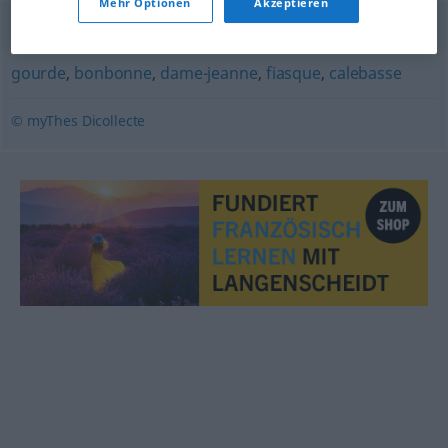
Mehr Optionen
Akzeptieren
bouteille
,
litre
,
flacon
,
fiole
,
magnum
,
carafe
,
fillette
,
gourde
,
bonbonne
,
dame-jeanne
,
fiasque
,
calebasse
© myThes Dicollecte