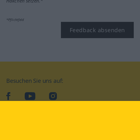
Häkchen setzen.*
*Pflichtfeld
Feedback absenden
Besuchen Sie uns auf:
facebook
YouTube
Instagram
Langenscheidt