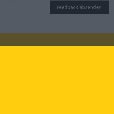
Feedback absenden
Besuchen Sie uns auf:
facebook
YouTube
Instagram
Langenscheidt
NUTZUNGSBEDINGUNGEN