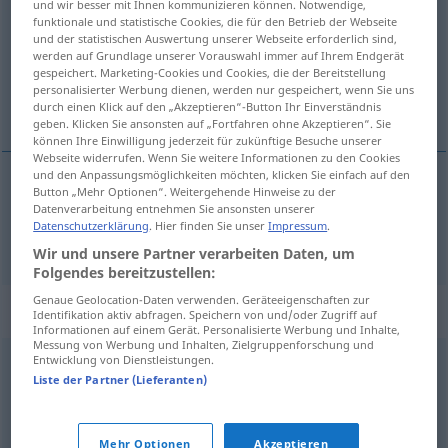
und wir besser mit Ihnen kommunizieren können. Notwendige,
funktionale und statistische Cookies, die für den Betrieb der Webseite
Übersicht aller Übersetzungen
und der statistischen Auswertung unserer Webseite erforderlich sind,
werden auf Grundlage unserer Vorauswahl immer auf Ihrem Endgerät
(Für mehr Details die Übersetzung anklicken/antippen)
gespeichert. Marketing-Cookies und Cookies, die der Bereitstellung
personalisierter Werbung dienen, werden nur gespeichert, wenn Sie uns
Bonze
durch einen Klick auf den „Akzeptieren“-Button Ihr Einverständnis
geben. Klicken Sie ansonsten auf „Fortfahren ohne Akzeptieren“. Sie
können Ihre Einwilligung jederzeit für zukünftige Besuche unserer
Webseite widerrufen. Wenn Sie weitere Informationen zu den Cookies
und den Anpassungsmöglichkeiten möchten, klicken Sie einfach auf den
Button „Mehr Optionen“. Weitergehende Hinweise zu der
Bonze
m
bonze
a.
Datenverarbeitung entnehmen Sie ansonsten unserer
REL
FIG
Datenschutzerklärung
. Hier finden Sie unser
Impressum
.
Wir und unsere Partner verarbeiten Daten, um
Folgendes bereitzustellen:
Genaue Geolocation-Daten verwenden. Geräteeigenschaften zur
Synonyme für "bonze"
Identifikation aktiv abfragen. Speichern von und/oder Zugriff auf
Informationen auf einem Gerät. Personalisierte Werbung und Inhalte,
Messung von Werbung und Inhalten, Zielgruppenforschung und
Entwicklung von Dienstleistungen.
moine
,
prêtre
,
mandarin
,
intellectuel
Liste der Partner (Lieferanten)
© myThes Dicollecte
Mehr Optionen
Akzeptieren