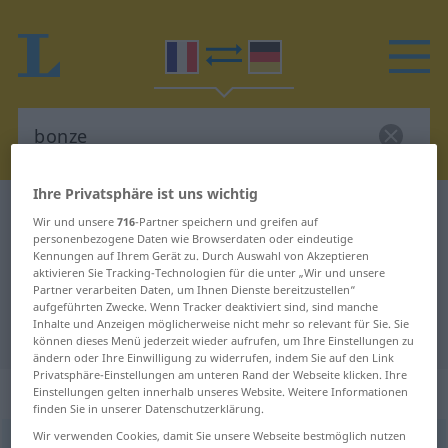
Ihre Privatsphäre ist uns wichtig
Französisch-Deutsch Wörterbuch
bonze
Wir und unsere
716
-Partner speichern und greifen auf
Französisch-Deutsch Übersetzung
personenbezogene Daten wie Browserdaten oder eindeutige
Kennungen auf Ihrem Gerät zu. Durch Auswahl von Akzeptieren
für "bonze"
aktivieren Sie Tracking-Technologien für die unter „Wir und unsere
Partner verarbeiten Daten, um Ihnen Dienste bereitzustellen“
aufgeführten Zwecke. Wenn Tracker deaktiviert sind, sind manche
Inhalte und Anzeigen möglicherweise nicht mehr so relevant für Sie. Sie
"bonze" Deutsch Übersetzung
können dieses Menü jederzeit wieder aufrufen, um Ihre Einstellungen zu
ändern oder Ihre Einwilligung zu widerrufen, indem Sie auf den Link
Privatsphäre-Einstellungen am unteren Rand der Webseite klicken. Ihre
„bonze“
: masculin
Einstellungen gelten innerhalb unseres Website. Weitere Informationen
finden Sie in unserer Datenschutzerklärung.
Wir verwenden Cookies, damit Sie unsere Webseite bestmöglich nutzen
bonze
[bõz]
m