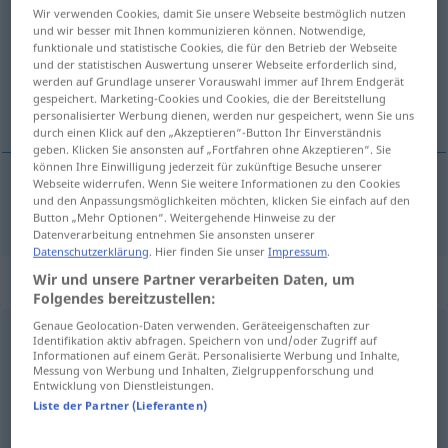
Wir verwenden Cookies, damit Sie unsere Webseite bestmöglich nutzen
und wir besser mit Ihnen kommunizieren können. Notwendige,
Übersicht aller Übersetzungen
funktionale und statistische Cookies, die für den Betrieb der Webseite
(Für mehr Details die Übersetzung anklicken/antippen)
und der statistischen Auswertung unserer Webseite erforderlich sind,
werden auf Grundlage unserer Vorauswahl immer auf Ihrem Endgerät
gespeichert. Marketing-Cookies und Cookies, die der Bereitstellung
Spaß, Witze machen
personalisierter Werbung dienen, werden nur gespeichert, wenn Sie uns
durch einen Klick auf den „Akzeptieren“-Button Ihr Einverständnis
geben. Klicken Sie ansonsten auf „Fortfahren ohne Akzeptieren“. Sie
können Ihre Einwilligung jederzeit für zukünftige Besuche unserer
Webseite widerrufen. Wenn Sie weitere Informationen zu den Cookies
und den Anpassungsmöglichkeiten möchten, klicken Sie einfach auf den
Spaß
, Witze
machen
blaguer
Button „Mehr Optionen“. Weitergehende Hinweise zu der
Datenverarbeitung entnehmen Sie ansonsten unserer
Datenschutzerklärung
. Hier finden Sie unser
Impressum
.
„blaguer“
: verbe transitif
Wir und unsere Partner verarbeiten Daten, um
Folgendes bereitzustellen:
Genaue Geolocation-Daten verwenden. Geräteeigenschaften zur
blaguer
[blage]
v/t
FAM
Identifikation aktiv abfragen. Speichern von und/oder Zugriff auf
Informationen auf einem Gerät. Personalisierte Werbung und Inhalte,
Messung von Werbung und Inhalten, Zielgruppenforschung und
Übersicht aller Übersetzungen
Entwicklung von Dienstleistungen.
(Für mehr Details die Übersetzung anklicken/antippen)
Liste der Partner (Lieferanten)
jemanden hänseln...