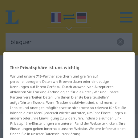
Französisch-Deutsch Wörterbuch
blaguer
Ihre Privatsphäre ist uns wichtig
Französisch-Deutsch Übersetzung
Wir und unsere
716
-Partner speichern und greifen auf
personenbezogene Daten wie Browserdaten oder eindeutige
für "blaguer"
Kennungen auf Ihrem Gerät zu. Durch Auswahl von Akzeptieren
aktivieren Sie Tracking-Technologien für die unter „Wir und unsere
Partner verarbeiten Daten, um Ihnen Dienste bereitzustellen“
"blaguer" Deutsch Übersetzung
aufgeführten Zwecke. Wenn Tracker deaktiviert sind, sind manche
Inhalte und Anzeigen möglicherweise nicht mehr so relevant für Sie. Sie
können dieses Menü jederzeit wieder aufrufen, um Ihre Einstellungen zu
ändern oder Ihre Einwilligung zu widerrufen, indem Sie auf den Link
„blaguer“
: verbe intransitif
Privatsphäre-Einstellungen am unteren Rand der Webseite klicken. Ihre
Einstellungen gelten innerhalb unseres Website. Weitere Informationen
finden Sie in unserer Datenschutzerklärung.
blaguer
[blage]
v/i
FAM