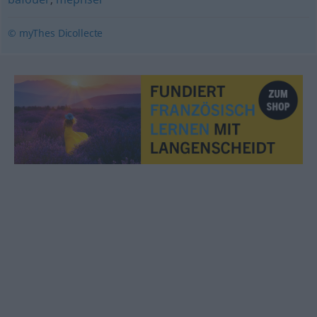
© myThes Dicollecte