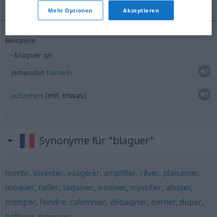
Mehr Optionen
Akzeptieren
Beispiele
blaguer
qn
jemanden
hänseln
mit etwas
aufziehen
(
)
Synonyme für "blaguer"
mentir
,
inventer
,
exagérer
,
amplifier
,
rêver
,
plaisanter
,
moquer
,
railler
,
taquiner
,
ironiser
,
mystifier
,
abuser
,
tromper
,
feindre
,
calomnier
,
dédaigner
,
berner
,
duper
,
bafouer
,
mépriser