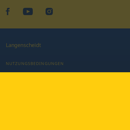
facebook
YouTube
Instagram
Langenscheidt
NUTZUNGSBEDINGUNGEN
DATENSCHUTZBESTIMMUNGEN
IMPRESSUM
PRIVATSPHÄRE-EINSTELLUNGEN
LATEINWÖRTERBUCH MIT CODE
Copyright © 2026 PONS Langenscheidt GmbH, Alle Rechte
vorbehalten.