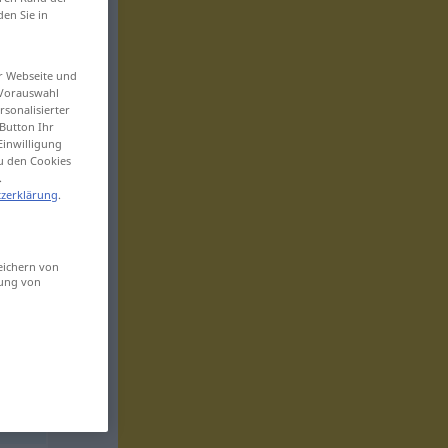
den Sie in
er Webseite und
 Vorauswahl
sonalisierter
Button Ihr
Einwilligung
zu den Cookies
.
zerklärung
.
eichern von
sung von