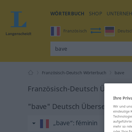
WÖRTERBUCH
SHOP
UNTERNE
Französisch
Deutsc
Französisch-Deutsch Wörterbuch
bave
Französisch-Deutsch Übersetz
Ihre Priv
"bave" Deutsch Übersetzung
Wir und un
eindeutige 
Technologie
„bave“
: féminin
aufgeführte
mehr so rel
oder Ihre E