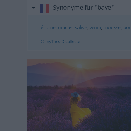
Synonyme für "bave"
écume
,
mucus
,
salive
,
venin
,
mousse
,
bou
© myThes Dicollecte