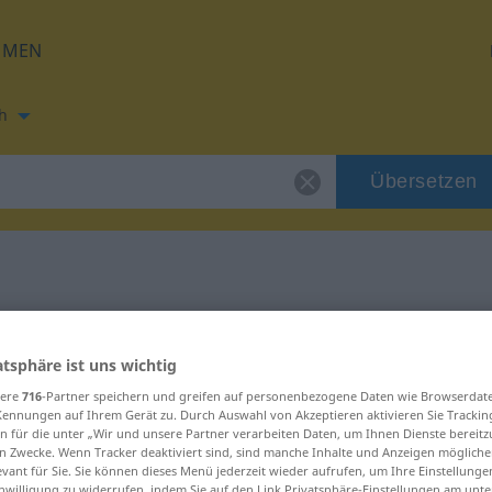
HMEN
h
Übersetzen
ung für "bave"
atsphäre ist uns wichtig
sere
716
-Partner speichern und greifen auf personenbezogene Daten wie Browserdat
Kennungen auf Ihrem Gerät zu. Durch Auswahl von Akzeptieren aktivieren Sie Trackin
n für die unter „Wir und unsere Partner verarbeiten Daten, um Ihnen Dienste bereitz
n Zwecke. Wenn Tracker deaktiviert sind, sind manche Inhalte und Anzeigen mögliche
evant für Sie. Sie können dieses Menü jederzeit wieder aufrufen, um Ihre Einstellung
inwilligung zu widerrufen, indem Sie auf den Link Privatsphäre-Einstellungen am unt