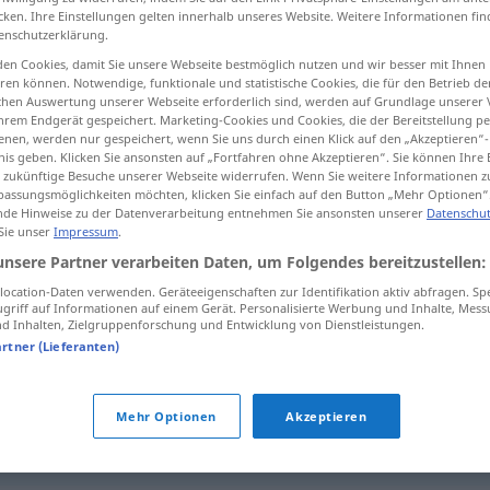
cken. Ihre Einstellungen gelten innerhalb unseres Website. Weitere Informationen fin
enschutzerklärung.
en Cookies, damit Sie unsere Webseite bestmöglich nutzen und wir besser mit Ihnen
en können. Notwendige, funktionale und statistische Cookies, die für den Betrieb d
tippen)
ischen Auswertung unserer Webseite erforderlich sind, werden auf Grundlage unserer
hrem Endgerät gespeichert. Marketing-Cookies und Cookies, die der Bereitstellung per
nen, werden nur gespeichert, wenn Sie uns durch einen Klick auf den „Akzeptieren“-
eim
nis geben. Klicken Sie ansonsten auf „Fortfahren ohne Akzeptieren“. Sie können Ihre 
ür zukünftige Besuche unserer Webseite widerrufen. Wenn Sie weitere Informationen 
assungsmöglichkeiten möchten, klicken Sie einfach auf den Button „Mehr Optionen“
de Hinweise zu der Datenverarbeitung entnehmen Sie ansonsten unserer
Datenschut
 Sie unser
Impressum
.
bave
unsere Partner verarbeiten Daten, um Folgendes bereitzustellen:
ocation-Daten verwenden. Geräteeigenschaften zur Identifikation aktiv abfragen. Sp
bave
griff auf Informationen auf einem Gerät. Personalisierte Werbung und Inhalte, Mes
FAM
 Inhalten, Zielgruppenforschung und Entwicklung von Dienstleistungen.
artner (Lieferanten)
bave
Mehr Optionen
Akzeptieren
bave
de la limace