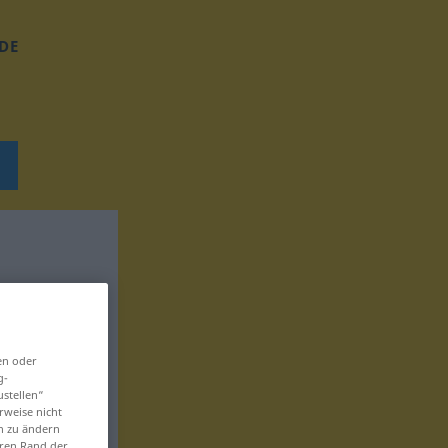
DE
en oder
g-
ustellen“
rweise nicht
en zu ändern
eren Rand der