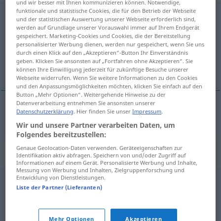
und wir besser mit Ihnen kommunizieren können. Notwendige,
funktionale und statistische Cookies, die für den Betrieb der Webseite
autoritarisme
[ɔtɔʀitaʀism]
m
und der statistischen Auswertung unserer Webseite erforderlich sind,
werden auf Grundlage unserer Vorauswahl immer auf Ihrem Endgerät
Übersicht aller Übersetzungen
gespeichert. Marketing-Cookies und Cookies, die der Bereitstellung
personalisierter Werbung dienen, werden nur gespeichert, wenn Sie uns
(Für mehr Details die Übersetzung anklicken/antippen)
durch einen Klick auf den „Akzeptieren“-Button Ihr Einverständnis
geben. Klicken Sie ansonsten auf „Fortfahren ohne Akzeptieren“. Sie
Autoritätsanspruch
können Ihre Einwilligung jederzeit für zukünftige Besuche unserer
Webseite widerrufen. Wenn Sie weitere Informationen zu den Cookies
und den Anpassungsmöglichkeiten möchten, klicken Sie einfach auf den
Button „Mehr Optionen“. Weitergehende Hinweise zu der
Datenverarbeitung entnehmen Sie ansonsten unserer
Datenschutzerklärung
. Hier finden Sie unser
Impressum
.
Autoritätsanspruch
m
autoritarisme
Wir und unsere Partner verarbeiten Daten, um
Folgendes bereitzustellen:
Genaue Geolocation-Daten verwenden. Geräteeigenschaften zur
Synonyme für "autoritarisme"
Identifikation aktiv abfragen. Speichern von und/oder Zugriff auf
Informationen auf einem Gerät. Personalisierte Werbung und Inhalte,
Messung von Werbung und Inhalten, Zielgruppenforschung und
Entwicklung von Dienstleistungen.
absolutisme
,
autocratie
,
dictature
,
tyrannie
,
hégémonie
Liste der Partner (Lieferanten)
© myThes Dicollecte
Mehr Optionen
Akzeptieren