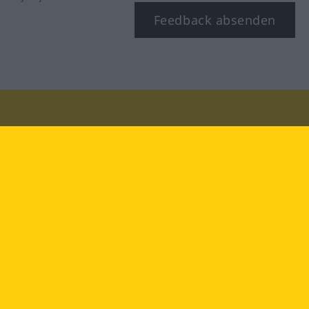
Feedback absenden
Besuchen Sie uns auf:
facebook
YouTube
Instagram
Langenscheidt
NUTZUNGSBEDINGUNGEN