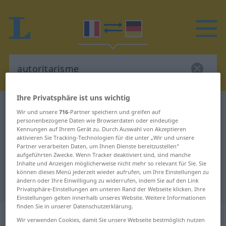
Ihre Privatsphäre ist uns wichtig
Französisch-Deutsch Wörterbuch
autoritarisme
Wir und unsere
716
-Partner speichern und greifen auf
Französisch-Deutsch Übersetzung
personenbezogene Daten wie Browserdaten oder eindeutige
Kennungen auf Ihrem Gerät zu. Durch Auswahl von Akzeptieren
für "autoritarisme"
aktivieren Sie Tracking-Technologien für die unter „Wir und unsere
Partner verarbeiten Daten, um Ihnen Dienste bereitzustellen“
aufgeführten Zwecke. Wenn Tracker deaktiviert sind, sind manche
Inhalte und Anzeigen möglicherweise nicht mehr so relevant für Sie. Sie
"autoritarisme" Deutsch
können dieses Menü jederzeit wieder aufrufen, um Ihre Einstellungen zu
ändern oder Ihre Einwilligung zu widerrufen, indem Sie auf den Link
Übersetzung
Privatsphäre-Einstellungen am unteren Rand der Webseite klicken. Ihre
Einstellungen gelten innerhalb unseres Website. Weitere Informationen
finden Sie in unserer Datenschutzerklärung.
„autoritarisme“
: masculin
Wir verwenden Cookies, damit Sie unsere Webseite bestmöglich nutzen