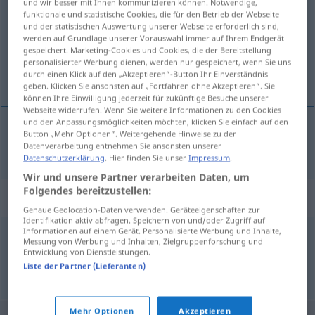
und wir besser mit Ihnen kommunizieren können. Notwendige,
funktionale und statistische Cookies, die für den Betrieb der Webseite
Übersicht aller Übersetzungen
und der statistischen Auswertung unserer Webseite erforderlich sind,
werden auf Grundlage unserer Vorauswahl immer auf Ihrem Endgerät
(Für mehr Details die Übersetzung anklicken/antippen)
gespeichert. Marketing-Cookies und Cookies, die der Bereitstellung
personalisierter Werbung dienen, werden nur gespeichert, wenn Sie uns
Archidiakon
durch einen Klick auf den „Akzeptieren“-Button Ihr Einverständnis
geben. Klicken Sie ansonsten auf „Fortfahren ohne Akzeptieren“. Sie
können Ihre Einwilligung jederzeit für zukünftige Besuche unserer
Webseite widerrufen. Wenn Sie weitere Informationen zu den Cookies
und den Anpassungsmöglichkeiten möchten, klicken Sie einfach auf den
Button „Mehr Optionen“. Weitergehende Hinweise zu der
Archidiakon
m
archidiacre
Datenverarbeitung entnehmen Sie ansonsten unserer
ÉGL
Datenschutzerklärung
. Hier finden Sie unser
Impressum
.
Wir und unsere Partner verarbeiten Daten, um
Folgendes bereitzustellen:
Synonyme für "archidiacre"
Genaue Geolocation-Daten verwenden. Geräteeigenschaften zur
Identifikation aktiv abfragen. Speichern von und/oder Zugriff auf
Informationen auf einem Gerät. Personalisierte Werbung und Inhalte,
Messung von Werbung und Inhalten, Zielgruppenforschung und
diacre
Entwicklung von Dienstleistungen.
Liste der Partner (Lieferanten)
© myThes Dicollecte
Mehr Optionen
Akzeptieren