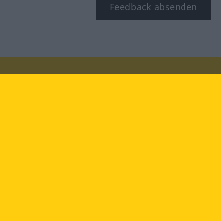
Feedback absenden
Besuchen Sie uns auf:
facebook
YouTube
Instagram
Langenscheidt
NUTZUNGSBEDINGUNGEN
DATENSCHUTZBESTIMMUNGEN