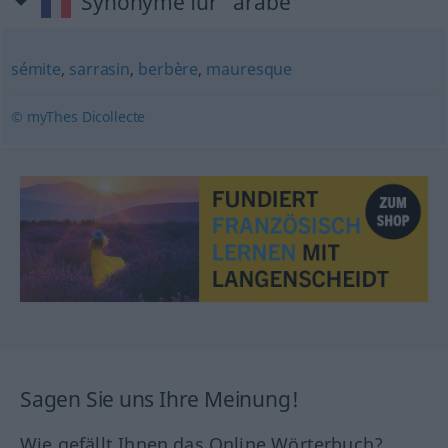
Synonyme für "arabe"
sémite
,
sarrasin
,
berbère
,
mauresque
© myThes Dicollecte
Sagen Sie uns Ihre Meinung!
Wie gefällt Ihnen das Online Wörterbuch?