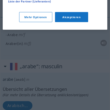
Liste der Partner (Lieferanten)
Araberin
Mehr Optionen
Akzeptieren
Beispiele
m/f
Arabe
m(f)
Araber(in)
„arabe“
: masculin
arabe
[aʀab]
m
Übersicht aller Übersetzungen
(Für mehr Details die Übersetzung anklicken/antippen)
Arabisch...