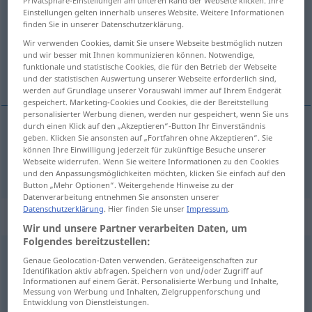
Privatsphäre-Einstellungen am unteren Rand der Webseite klicken. Ihre
Einstellungen gelten innerhalb unseres Website. Weitere Informationen
Übersicht aller Übersetzungen
finden Sie in unserer Datenschutzerklärung.
(Für mehr Details die Übersetzung anklicken/antippen)
Wir verwenden Cookies, damit Sie unsere Webseite bestmöglich nutzen
und wir besser mit Ihnen kommunizieren können. Notwendige,
funktionale und statistische Cookies, die für den Betrieb der Webseite
arabisch
und der statistischen Auswertung unserer Webseite erforderlich sind,
werden auf Grundlage unserer Vorauswahl immer auf Ihrem Endgerät
gespeichert. Marketing-Cookies und Cookies, die der Bereitstellung
personalisierter Werbung dienen, werden nur gespeichert, wenn Sie uns
durch einen Klick auf den „Akzeptieren“-Button Ihr Einverständnis
geben. Klicken Sie ansonsten auf „Fortfahren ohne Akzeptieren“. Sie
arabisch
arabe
können Ihre Einwilligung jederzeit für zukünftige Besuche unserer
Webseite widerrufen. Wenn Sie weitere Informationen zu den Cookies
und den Anpassungsmöglichkeiten möchten, klicken Sie einfach auf den
Button „Mehr Optionen“. Weitergehende Hinweise zu der
Datenverarbeitung entnehmen Sie ansonsten unserer
Datenschutzerklärung
. Hier finden Sie unser
Impressum
.
„arabe“
: substantivement
Wir und unsere Partner verarbeiten Daten, um
Folgendes bereitzustellen:
arabe
[aʀab]
subst
Genaue Geolocation-Daten verwenden. Geräteeigenschaften zur
Identifikation aktiv abfragen. Speichern von und/oder Zugriff auf
Übersicht aller Übersetzungen
Informationen auf einem Gerät. Personalisierte Werbung und Inhalte,
Messung von Werbung und Inhalten, Zielgruppenforschung und
(Für mehr Details die Übersetzung anklicken/antippen)
Entwicklung von Dienstleistungen.