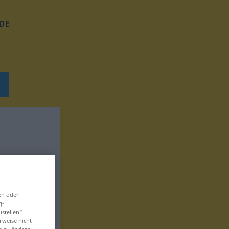
DE
en oder
g-
ustellen“
rweise nicht