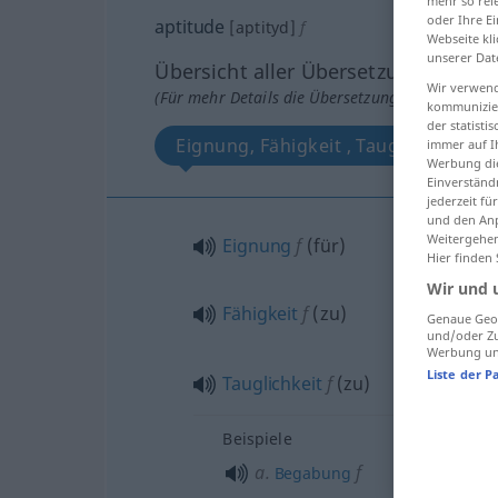
mehr so rel
oder Ihre E
aptitude
[aptityd]
f
Webseite kli
unserer Dat
Übersicht aller Übersetzungen
Wir verwend
(Für mehr Details die Übersetzung anklicken/an
kommunizier
der statist
Eignung, Fähigkeit , Tauglichkeit
immer auf I
Werbung die
Einverständ
jederzeit f
und den Anp
Weitergehen
Eignung
f
(
für
)
Hier finden
Wir und 
Fähigkeit
f
(zu)
Genaue Geol
und/oder Zu
Werbung und
Liste der P
Tauglichkeit
f
(zu)
Beispiele
a.
f
Begabung