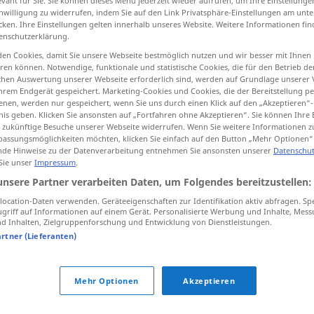
evant für Sie. Sie können dieses Menü jederzeit wieder aufrufen, um Ihre Einstellung
inwilligung zu widerrufen, indem Sie auf den Link Privatsphäre-Einstellungen am unt
cken. Ihre Einstellungen gelten innerhalb unseres Website. Weitere Informationen fin
enschutzerklärung.
en Cookies, damit Sie unsere Webseite bestmöglich nutzen und wir besser mit Ihnen
tippen)
en können. Notwendige, funktionale und statistische Cookies, die für den Betrieb d
ischen Auswertung unserer Webseite erforderlich sind, werden auf Grundlage unserer
hrem Endgerät gespeichert. Marketing-Cookies und Cookies, die der Bereitstellung per
nen, werden nur gespeichert, wenn Sie uns durch einen Klick auf den „Akzeptieren“-
nis geben. Klicken Sie ansonsten auf „Fortfahren ohne Akzeptieren“. Sie können Ihre 
ür zukünftige Besuche unserer Webseite widerrufen. Wenn Sie weitere Informationen 
assungsmöglichkeiten möchten, klicken Sie einfach auf den Button „Mehr Optionen“
de Hinweise zu der Datenverarbeitung entnehmen Sie ansonsten unserer
Datenschut
aptitude
à, pour
 Sie unser
Impressum
.
unsere Partner verarbeiten Daten, um Folgendes bereitzustellen:
aptitude
a.
JUR
ocation-Daten verwenden. Geräteeigenschaften zur Identifikation aktiv abfragen. Sp
griff auf Informationen auf einem Gerät. Personalisierte Werbung und Inhalte, Mes
 Inhalten, Zielgruppenforschung und Entwicklung von Dienstleistungen.
artner (Lieferanten)
aptitude
Mehr Optionen
Akzeptieren
pl
aptitudes