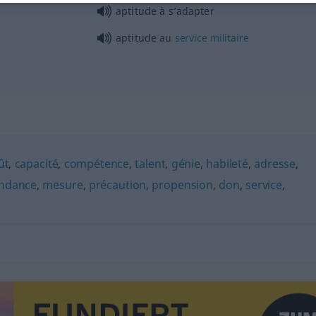
aptitude à s’adapter
aptitude au
service
militaire
ût
,
capacité
,
compétence
,
talent
,
génie
,
habileté
,
adresse
,
ndance
,
mesure
,
précaution
,
propension
,
don
,
service
,