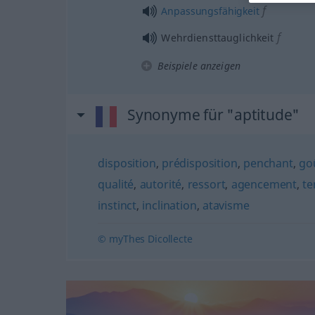
f
Anpassungsfähigkeit
f
Wehrdiensttauglichkeit
Beispiele anzeigen
Synonyme für "aptitude"
disposition
,
prédisposition
,
penchant
,
go
qualité
,
autorité
,
ressort
,
agencement
,
te
instinct
,
inclination
,
atavisme
© myThes Dicollecte