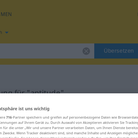
HMEN
h
Übersetzen
ung für "aptitude"
atsphäre ist uns wichtig
ng
sere
716
-Partner speichern und greifen auf personenbezogene Daten wie Browserdat
Kennungen auf Ihrem Gerät zu. Durch Auswahl von Akzeptieren aktivieren Sie Trackin
n für die unter „Wir und unsere Partner verarbeiten Daten, um Ihnen Dienste bereitz
n Zwecke. Wenn Tracker deaktiviert sind, sind manche Inhalte und Anzeigen mögliche