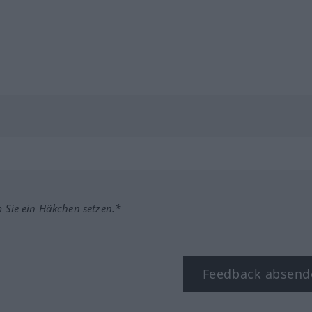
m Sie ein Häkchen setzen.*
Feedback absend