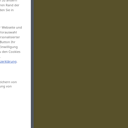
en zu ändern
eren Rand der
den Sie in
er Webseite und
 Vorauswahl
sonalisierter
Button Ihr
Einwilligung
zu den Cookies
.
zerklärung
.
eichern von
sung von