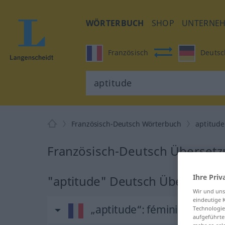
WÖRTERBUCH
SHOP
UNTERNE
Französisch
Deutsc
Französisch-Deutsch Wörterbuch
aptitude
Französisch-Deutsch Übersetz
Ihre Priv
"aptitude" Deutsch Übersetzu
Wir und un
eindeutige 
„aptitude“
: féminin
Technologie
aufgeführte