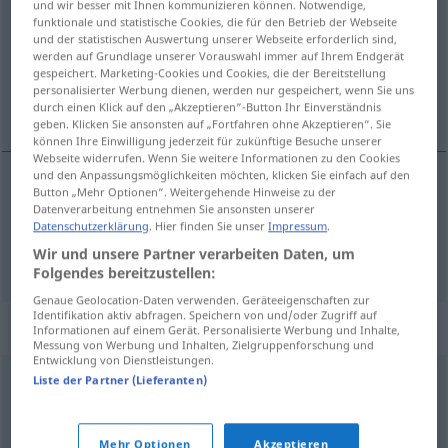
und wir besser mit Ihnen kommunizieren können. Notwendige,
funktionale und statistische Cookies, die für den Betrieb der Webseite
Übersicht aller Übersetzungen
und der statistischen Auswertung unserer Webseite erforderlich sind,
werden auf Grundlage unserer Vorauswahl immer auf Ihrem Endgerät
(Für mehr Details die Übersetzung anklicken/antippen)
gespeichert. Marketing-Cookies und Cookies, die der Bereitstellung
personalisierter Werbung dienen, werden nur gespeichert, wenn Sie uns
platt, platt, breit gedrückt
durch einen Klick auf den „Akzeptieren“-Button Ihr Einverständnis
geben. Klicken Sie ansonsten auf „Fortfahren ohne Akzeptieren“. Sie
können Ihre Einwilligung jederzeit für zukünftige Besuche unserer
Webseite widerrufen. Wenn Sie weitere Informationen zu den Cookies
und den Anpassungsmöglichkeiten möchten, klicken Sie einfach auf den
Button „Mehr Optionen“. Weitergehende Hinweise zu der
platt
aplati
Datenverarbeitung entnehmen Sie ansonsten unserer
Datenschutzerklärung
. Hier finden Sie unser
Impressum
.
platt
,
breit
gedrückt
aplati
Wir und unsere Partner verarbeiten Daten, um
Folgendes bereitzustellen:
Genaue Geolocation-Daten verwenden. Geräteeigenschaften zur
Identifikation aktiv abfragen. Speichern von und/oder Zugriff auf
Synonyme für "aplati"
Informationen auf einem Gerät. Personalisierte Werbung und Inhalte,
Messung von Werbung und Inhalten, Zielgruppenforschung und
Entwicklung von Dienstleistungen.
Liste der Partner (Lieferanten)
comprimé
,
plat
,
mince
,
camus
,
épaté
,
avachi
,
flasque
© myThes Dicollecte
Mehr Optionen
Akzeptieren