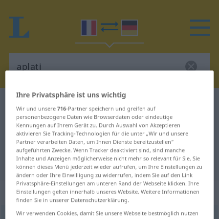
Ihre Privatsphäre ist uns wichtig
Französisch-Deutsch Wörterbuch
aplati
Wir und unsere
716
-Partner speichern und greifen auf
Französisch-Deutsch Übersetzung
personenbezogene Daten wie Browserdaten oder eindeutige
Kennungen auf Ihrem Gerät zu. Durch Auswahl von Akzeptieren
für "aplati"
aktivieren Sie Tracking-Technologien für die unter „Wir und unsere
Partner verarbeiten Daten, um Ihnen Dienste bereitzustellen“
aufgeführten Zwecke. Wenn Tracker deaktiviert sind, sind manche
Inhalte und Anzeigen möglicherweise nicht mehr so relevant für Sie. Sie
"aplati" Deutsch Übersetzung
können dieses Menü jederzeit wieder aufrufen, um Ihre Einstellungen zu
ändern oder Ihre Einwilligung zu widerrufen, indem Sie auf den Link
Privatsphäre-Einstellungen am unteren Rand der Webseite klicken. Ihre
„aplati“
: adjectif (qualificatif)
Einstellungen gelten innerhalb unseres Website. Weitere Informationen
finden Sie in unserer Datenschutzerklärung.
Wir verwenden Cookies, damit Sie unsere Webseite bestmöglich nutzen
aplati
[aplati]
adj
<
aplatie
>