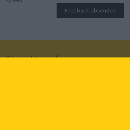
*Pflichtfeld
Feedback absenden
Besuchen Sie uns auf:
facebook
YouTube
Instagram
Langenscheidt
NUTZUNGSBEDINGUNGEN