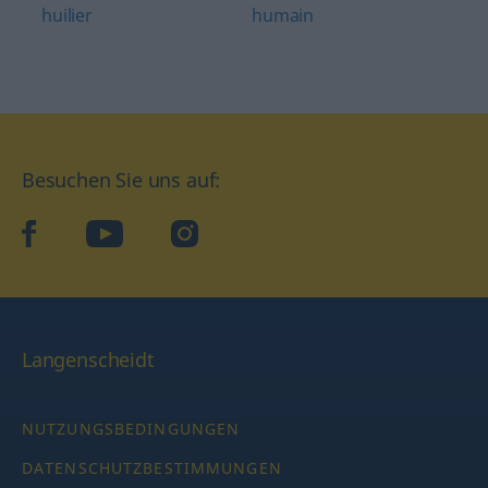
huilier
humain
Besuchen Sie uns auf:
facebook
YouTube
Instagram
Langenscheidt
NUTZUNGSBEDINGUNGEN
DATENSCHUTZBESTIMMUNGEN