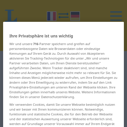
Ihre Privatsphäre ist uns wichtig
Wir und unsere
716
-Partner speichern und greifen auf
personenbezogene Daten wie Browserdaten oder eindeutige
Kennungen auf Ihrem Gerät zu. Durch Auswahl von Akzeptieren
aktivieren Sie Tracking-Technologien für die unter „Wir und unsere
Französisch-Deutsch Wörterbuch
H
19
Partner verarbeiten Daten, um Ihnen Dienste bereitzustellen“
aufgeführten Zwecke. Wenn Tracker deaktiviert sind, sind manche
Inhalte und Anzeigen möglicherweise nicht mehr so relevant für Sie. Sie
Wörter auf Französisch, die mit
können dieses Menü jederzeit wieder aufrufen, um Ihre Einstellungen zu
H beginnen – HTML ... humain
ändern oder Ihre Einwilligung zu widerrufen, indem Sie auf den Link
Privatsphäre-Einstellungen am unteren Rand der Webseite klicken. Ihre
Einstellungen gelten innerhalb unseres Website. Weitere Informationen
finden Sie in unserer Datenschutzerklärung.
HTML
huilé
Wir verwenden Cookies, damit Sie unsere Webseite bestmöglich nutzen
und wir besser mit Ihnen kommunizieren können. Notwendige,
hublot
huis clos
funktionale und statistische Cookies, die für den Betrieb der Webseite
und der statistischen Auswertung unserer Webseite erforderlich sind,
huche
Huisne
werden auf Grundlage unserer Vorauswahl immer auf Ihrem Endgerät