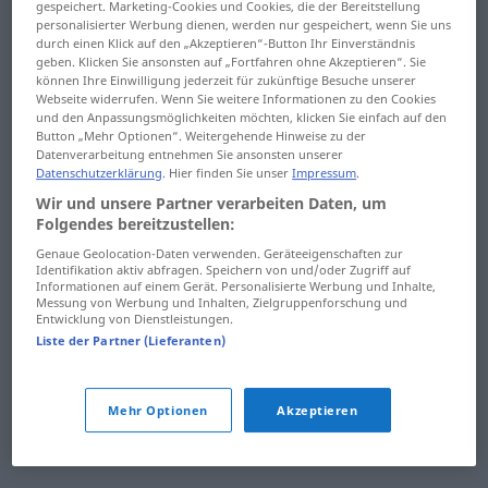
gespeichert. Marketing-Cookies und Cookies, die der Bereitstellung
Hudson
huisserie
personalisierter Werbung dienen, werden nur gespeichert, wenn Sie uns
durch einen Klick auf den „Akzeptieren“-Button Ihr Einverständnis
geben. Klicken Sie ansonsten auf „Fortfahren ohne Akzeptieren“. Sie
hue
huissier
können Ihre Einwilligung jederzeit für zukünftige Besuche unserer
Webseite widerrufen. Wenn Sie weitere Informationen zu den Cookies
huer
huit
und den Anpassungsmöglichkeiten möchten, klicken Sie einfach auf den
Button „Mehr Optionen“. Weitergehende Hinweise zu der
Hugo
huitaine
Datenverarbeitung entnehmen Sie ansonsten unserer
Datenschutzerklärung
. Hier finden Sie unser
Impressum
.
huguenot
huitante
Wir und unsere Partner verarbeiten Daten, um
Folgendes bereitzustellen:
Hugues
huitième
Genaue Geolocation-Daten verwenden. Geräteeigenschaften zur
Identifikation aktiv abfragen. Speichern von und/oder Zugriff auf
huilage
huitièmement
Informationen auf einem Gerät. Personalisierte Werbung und Inhalte,
Messung von Werbung und Inhalten, Zielgruppenforschung und
Entwicklung von Dienstleistungen.
huile
hulotte
Liste der Partner (Lieferanten)
huiler
hululement
Mehr Optionen
Akzeptieren
huilerie
hululer
huileux
hum