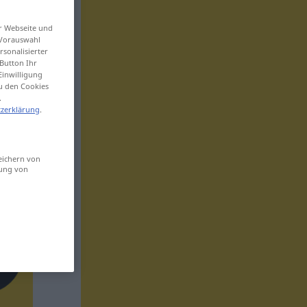
er Webseite und
 Vorauswahl
sonalisierter
Button Ihr
Einwilligung
zu den Cookies
.
zerklärung
.
eichern von
sung von