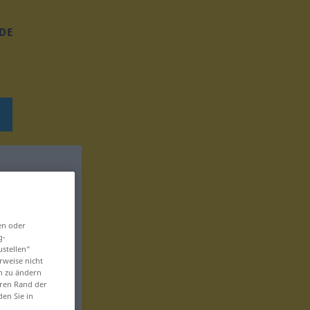
DE
en oder
g-
ustellen“
rweise nicht
en zu ändern
eren Rand der
den Sie in