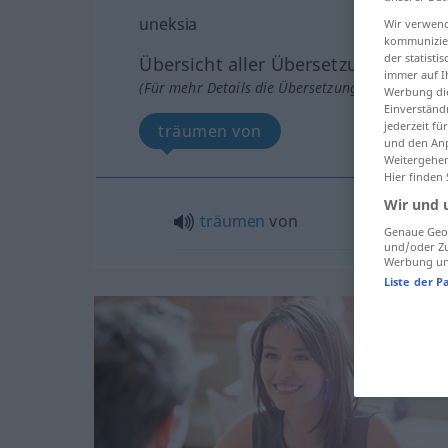
uneksia
Wir verwend
kommunizier
der statist
Übersicht aller Übersetzungen
immer auf I
(Für mehr Details die Übersetzung anklicken/an
Werbung die
Einverständ
jederzeit f
träumen von
und den Anp
Weitergehen
Hier finden
Wir und 
träumen
von
Genaue Geol
und/oder Zu
Werbung und
Liste der P