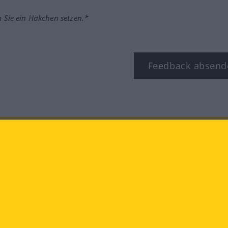
m Sie ein Häkchen setzen.*
Feedback absend
ook
YouTube
Instagram