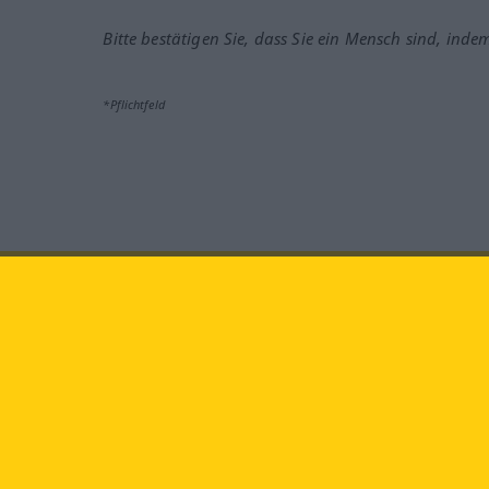
Bitte bestätigen Sie, dass Sie ein Mensch sind, inde
*Pflichtfeld
Besuchen Sie uns auf:
faceb
Langenscheidt