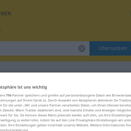
HMEN
Übersetzen
 für "uneksia"
atsphäre ist uns wichtig
sere
716
-Partner speichern und greifen auf personenbezogene Daten wie Browserdat
Kennungen auf Ihrem Gerät zu. Durch Auswahl von Akzeptieren aktivieren Sie Trackin
g
n für die unter „Wir und unsere Partner verarbeiten Daten, um Ihnen Dienste bereitz
n Zwecke. Wenn Tracker deaktiviert sind, sind manche Inhalte und Anzeigen mögliche
evant für Sie. Sie können dieses Menü jederzeit wieder aufrufen, um Ihre Einstellung
inwilligung zu widerrufen, indem Sie auf den Link Privatsphäre-Einstellungen am unt
cken. Ihre Einstellungen gelten innerhalb unseres Website. Weitere Informationen fin
enschutzerklärung.