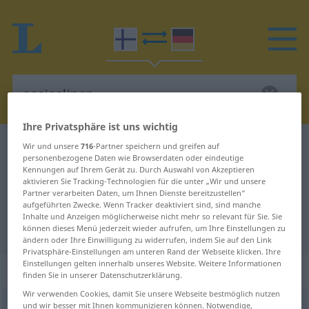
Ihre Privatsphäre ist uns wichtig
Finnisch-Deutsch Wörterbuch
sosiaalinen
Wir und unsere
716
-Partner speichern und greifen auf
personenbezogene Daten wie Browserdaten oder eindeutige
Finnisch-Deutsch Übersetzung für
Kennungen auf Ihrem Gerät zu. Durch Auswahl von Akzeptieren
aktivieren Sie Tracking-Technologien für die unter „Wir und unsere
"sosiaalinen"
Partner verarbeiten Daten, um Ihnen Dienste bereitzustellen“
aufgeführten Zwecke. Wenn Tracker deaktiviert sind, sind manche
Inhalte und Anzeigen möglicherweise nicht mehr so relevant für Sie. Sie
"sosiaalinen" Deutsch Übersetzung
können dieses Menü jederzeit wieder aufrufen, um Ihre Einstellungen zu
ändern oder Ihre Einwilligung zu widerrufen, indem Sie auf den Link
Privatsphäre-Einstellungen am unteren Rand der Webseite klicken. Ihre
Einstellungen gelten innerhalb unseres Website. Weitere Informationen
„sosiaalinen“
finden Sie in unserer Datenschutzerklärung.
Wir verwenden Cookies, damit Sie unsere Webseite bestmöglich nutzen
und wir besser mit Ihnen kommunizieren können. Notwendige,
sosiaalinen