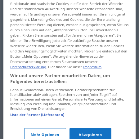
funktionale und statistische Cookies, die für den Betrieb der Webseite
und der statistischen Auswertung unserer Webseite erforderlich sind,
Übersicht aller Übersetzungen
werden auf Grundlage unserer Vorauswahl immer auf Ihrem Endgerät
(Für mehr Details die Übersetzung anklicken/antippen)
gespeichert. Marketing-Cookies und Cookies, die der Bereitstellung
personalisierter Werbung dienen, werden nur gespeichert, wenn Sie uns
durch einen Klick auf den „Akzeptieren“-Button Ihr Einverständnis
sozial, gesellschaftlich
geben. Klicken Sie ansonsten auf „Fortfahren ohne Akzeptieren“. Sie
können Ihre Einwilligung jederzeit für zukünftige Besuche unserer
Webseite widerrufen. Wenn Sie weitere Informationen zu den Cookies
und den Anpassungsmöglichkeiten möchten, klicken Sie einfach auf den
Button „Mehr Optionen“. Weitergehende Hinweise zu der
Datenverarbeitung entnehmen Sie ansonsten unserer
sozial
,
gesellschaftlich
sosiaalinen
Datenschutzerklärung
. Hier finden Sie unser
Impressum
.
Wir und unsere Partner verarbeiten Daten, um
Folgendes bereitzustellen:
Genaue Geolocation-Daten verwenden. Geräteeigenschaften zur
Identifikation aktiv abfragen. Speichern von und/oder Zugriff auf
Informationen auf einem Gerät. Personalisierte Werbung und Inhalte,
Messung von Werbung und Inhalten, Zielgruppenforschung und
Entwicklung von Dienstleistungen.
Liste der Partner (Lieferanten)
Mehr Optionen
Akzeptieren