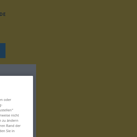
DE
en oder
g-
ustellen“
rweise nicht
en zu ändern
eren Rand der
den Sie in