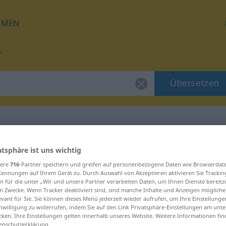
HMEN
Übersetzen
 für "maustaa"
atsphäre ist uns wichtig
sere
716
-Partner speichern und greifen auf personenbezogene Daten wie Browserdat
Kennungen auf Ihrem Gerät zu. Durch Auswahl von Akzeptieren aktivieren Sie Trackin
ng
n für die unter „Wir und unsere Partner verarbeiten Daten, um Ihnen Dienste bereitz
n Zwecke. Wenn Tracker deaktiviert sind, sind manche Inhalte und Anzeigen mögliche
evant für Sie. Sie können dieses Menü jederzeit wieder aufrufen, um Ihre Einstellung
inwilligung zu widerrufen, indem Sie auf den Link Privatsphäre-Einstellungen am unt
cken. Ihre Einstellungen gelten innerhalb unseres Website. Weitere Informationen fin
enschutzerklärung.