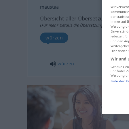
maustaa
Wir verwend
kommunizier
der statist
Übersicht aller Übersetzungen
immer auf I
(Für mehr Details die Übersetzung anklicken/an
Werbung die
Einverständ
jederzeit f
würzen
und den Anp
Weitergehen
Hier finden
Wir und 
würzen
Genaue Geol
und/oder Zu
Werbung und
Liste der P