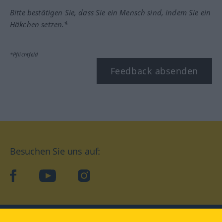
Bitte bestätigen Sie, dass Sie ein Mensch sind, indem Sie ein
Häkchen setzen.*
*Pflichtfeld
Feedback absenden
Besuchen Sie uns auf:
facebook
YouTube
Instagram