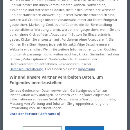
und wir besser mit Ihnen kommunizieren können. Notwendige,
funktionale und statistische Cookies, die für den Betrieb der Webseite
Übersicht aller Übersetzungen
und der statistischen Auswertung unserer Webseite erforderlich sind,
(Für mehr Details die Übersetzung anklicken/antippen)
werden auf Grundlage unserer Vorauswahl immer auf Ihrem Endgerät
gespeichert. Marketing-Cookies und Cookies, die der Bereitstellung
personalisierter Werbung dienen, werden nur gespeichert, wenn Sie uns
sehr belesen
bewandert
durch einen Klick auf den „Akzeptieren“-Button Ihr Einverständnis
geben. Klicken Sie ansonsten auf „Fortfahren ohne Akzeptieren“. Sie
können Ihre Einwilligung jederzeit für zukünftige Besuche unserer
Webseite widerrufen. Wenn Sie weitere Informationen zu den Cookies
und den Anpassungsmöglichkeiten möchten, klicken Sie einfach auf den
Button „Mehr Optionen“. Weitergehende Hinweise zu der
(sehr)
belesen
well-read
Datenverarbeitung entnehmen Sie ansonsten unserer
Datenschutzerklärung
. Hier finden Sie unser
Impressum
.
Wir und unsere Partner verarbeiten Daten, um
bewandert
(
in
in
)
well-read
well-read-versed
DAT
Folgendes bereitzustellen:
Genaue Geolocation-Daten verwenden. Geräteeigenschaften zur
Identifikation aktiv abfragen. Speichern von und/oder Zugriff auf
Informationen auf einem Gerät. Personalisierte Werbung und Inhalte,
Beispielsätze für "well-read"
Messung von Werbung und Inhalten, Zielgruppenforschung und
Entwicklung von Dienstleistungen.
Liste der Partner (Lieferanten)
a well-read
person
ein
sehr
belesener
od
gebildeter
Mensch