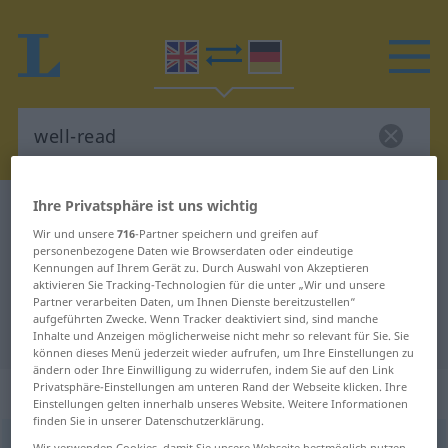
Ihre Privatsphäre ist uns wichtig
Englisch-Deutsch Wörterbuch
well-read
Wir und unsere
716
-Partner speichern und greifen auf
Englisch-Deutsch Übersetzung für
personenbezogene Daten wie Browserdaten oder eindeutige
Kennungen auf Ihrem Gerät zu. Durch Auswahl von Akzeptieren
"well-read"
aktivieren Sie Tracking-Technologien für die unter „Wir und unsere
Partner verarbeiten Daten, um Ihnen Dienste bereitzustellen“
aufgeführten Zwecke. Wenn Tracker deaktiviert sind, sind manche
"well-read" Deutsch Übersetzung
Inhalte und Anzeigen möglicherweise nicht mehr so relevant für Sie. Sie
können dieses Menü jederzeit wieder aufrufen, um Ihre Einstellungen zu
ändern oder Ihre Einwilligung zu widerrufen, indem Sie auf den Link
Privatsphäre-Einstellungen am unteren Rand der Webseite klicken. Ihre
„well-read“
: adjective
Einstellungen gelten innerhalb unseres Website. Weitere Informationen
finden Sie in unserer Datenschutzerklärung.
well-read
[-red]
adj
Wir verwenden Cookies, damit Sie unsere Webseite bestmöglich nutzen