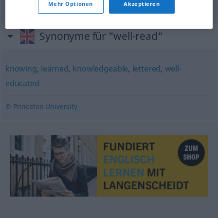
Mehr Optionen
Akzeptieren
Synonyme für "well-read"
knowing
,
learned
,
knowledgeable
,
lettered
,
well-
educated
© Princeton University