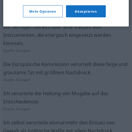
Überzeugung tun.
Mehr Optionen
Akzeptieren
Quelle:
Europarl
Wir verfügen bereits über eine Vielzahl von
Instrumenten, die energisch eingesetzt werden
könnten.
Quelle:
Europarl
Die Europäische Kommission verurteilt diese feige und
grausame Tat mit größtem Nachdruck.
Quelle:
Europarl
Ich verurteile die Haltung von Mugabe auf das
Entschiedenste.
Quelle:
Europarl
Ich selbst verurteile einmal mehr den Einsatz von
Gewalt als politische Waffe mit allem Nachdruck.