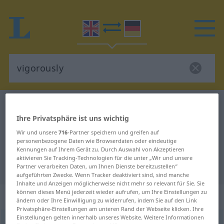
Englisch-Deutsch Wörterbuch
vigorously
Ihre Privatsphäre ist uns wichtig
Englisch-Deutsch Übersetzung für
Wir und unsere
716
-Partner speichern und greifen auf
"vigorously"
personenbezogene Daten wie Browserdaten oder eindeutige
Kennungen auf Ihrem Gerät zu. Durch Auswahl von Akzeptieren
aktivieren Sie Tracking-Technologien für die unter „Wir und unsere
"vigorously" Deutsch Übersetzung
Partner verarbeiten Daten, um Ihnen Dienste bereitzustellen“
aufgeführten Zwecke. Wenn Tracker deaktiviert sind, sind manche
Inhalte und Anzeigen möglicherweise nicht mehr so relevant für Sie. Sie
können dieses Menü jederzeit wieder aufrufen, um Ihre Einstellungen zu
„vigorously“
: adverb
ändern oder Ihre Einwilligung zu widerrufen, indem Sie auf den Link
Privatsphäre-Einstellungen am unteren Rand der Webseite klicken. Ihre
Einstellungen gelten innerhalb unseres Website. Weitere Informationen
vigorously
adv