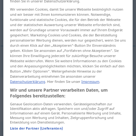
finden Sie in unserer Datenschutzerklärung.
Wir verwenden Cookies, damit Sie unsere Webseite bestmöglich nutzen
Übersicht aller Übersetzungen
und wir besser mit Ihnen kommunizieren können. Notwendige,
(Für mehr Details die Übersetzung anklicken/antippen)
funktionale und statistische Cookies, die für den Betrieb der Webseite
und der statistischen Auswertung unserer Webseite erforderlich sind,
werden auf Grundlage unserer Vorauswahl immer auf Ihrem Endgerät
energisch, heftig
gespeichert. Marketing-Cookies und Cookies, die der Bereitstellung
personalisierter Werbung dienen, werden nur gespeichert, wenn Sie uns
durch einen Klick auf den „Akzeptieren“-Button Ihr Einverständnis
geben. Klicken Sie ansonsten auf „Fortfahren ohne Akzeptieren“. Sie
können Ihre Einwilligung jederzeit für zukünftige Besuche unserer
Webseite widerrufen. Wenn Sie weitere Informationen zu den Cookies
energisch
,
heftig
vigorously
und den Anpassungsmöglichkeiten möchten, klicken Sie einfach auf den
Button „Mehr Optionen“. Weitergehende Hinweise zu der
Datenverarbeitung entnehmen Sie ansonsten unserer
Datenschutzerklärung
. Hier finden Sie unser
Impressum
.
Beispielsätze aus externen Quellen
Wir und unsere Partner verarbeiten Daten, um
Folgendes bereitzustellen:
für "vigorously"
Genaue Geolocation-Daten verwenden. Geräteeigenschaften zur
(nicht von der Langenscheidt Redaktion
Identifikation aktiv abfragen. Speichern von und/oder Zugriff auf
Informationen auf einem Gerät. Personalisierte Werbung und Inhalte,
geprüft)
Messung von Werbung und Inhalten, Zielgruppenforschung und
Entwicklung von Dienstleistungen.
Liste der Partner (Lieferanten)
Wir werden das gerne und mit Nachdruck und