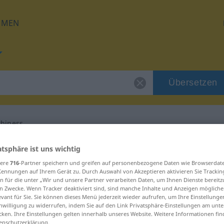
HMEN
Übersetzen
thiness
 für "untrustworthiness"
atsphäre ist uns wichtig
sere
716
-Partner speichern und greifen auf personenbezogene Daten wie Browserdat
Kennungen auf Ihrem Gerät zu. Durch Auswahl von Akzeptieren aktivieren Sie Trackin
Übersetzung
n für die unter „Wir und unsere Partner verarbeiten Daten, um Ihnen Dienste bereitz
n Zwecke. Wenn Tracker deaktiviert sind, sind manche Inhalte und Anzeigen mögliche
evant für Sie. Sie können dieses Menü jederzeit wieder aufrufen, um Ihre Einstellung
inwilligung zu widerrufen, indem Sie auf den Link Privatsphäre-Einstellungen am unt
cken. Ihre Einstellungen gelten innerhalb unseres Website. Weitere Informationen fin
enschutzerklärung.