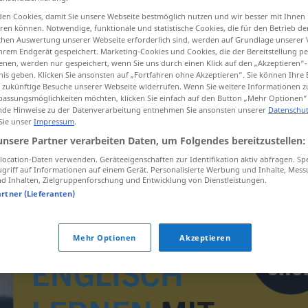
en Cookies, damit Sie unsere Webseite bestmöglich nutzen und wir besser mit Ihnen
en können. Notwendige, funktionale und statistische Cookies, die für den Betrieb d
ischen Auswertung unserer Webseite erforderlich sind, werden auf Grundlage unserer
hrem Endgerät gespeichert. Marketing-Cookies und Cookies, die der Bereitstellung per
tippen)
nen, werden nur gespeichert, wenn Sie uns durch einen Klick auf den „Akzeptieren“-
nis geben. Klicken Sie ansonsten auf „Fortfahren ohne Akzeptieren“. Sie können Ihre 
ür zukünftige Besuche unserer Webseite widerrufen. Wenn Sie weitere Informationen 
assungsmöglichkeiten möchten, klicken Sie einfach auf den Button „Mehr Optionen“
de Hinweise zu der Datenverarbeitung entnehmen Sie ansonsten unserer
Datenschut
 Sie unser
Impressum
.
unsere Partner verarbeiten Daten, um Folgendes bereitzustellen:
untrustworthiness
ocation-Daten verwenden. Geräteeigenschaften zur Identifikation aktiv abfragen. Sp
griff auf Informationen auf einem Gerät. Personalisierte Werbung und Inhalte, Mes
 Inhalten, Zielgruppenforschung und Entwicklung von Dienstleistungen.
artner (Lieferanten)
Mehr Optionen
Akzeptieren