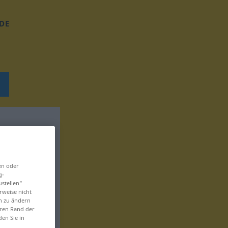
DE
en oder
g-
ustellen“
rweise nicht
en zu ändern
eren Rand der
den Sie in