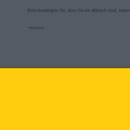
Bitte bestätigen Sie, dass Sie ein Mensch sind, inde
*Pflichtfeld
Besuchen Sie uns auf:
faceb
Langenscheidt