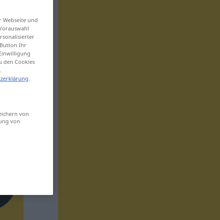
er Webseite und
 Vorauswahl
sonalisierter
Button Ihr
Einwilligung
zu den Cookies
.
zerklärung
.
eichern von
sung von