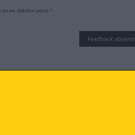
m Sie ein Häkchen setzen.*
Feedback absend
ook
YouTube
Instagram