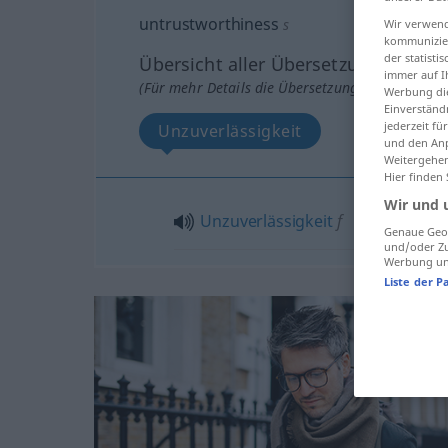
untrustworthiness
s
Wir verwend
kommunizier
der statist
Übersicht aller Übersetzungen
immer auf I
(Für mehr Details die Übersetzung anklicken/an
Werbung die
Einverständ
jederzeit f
Unzuverlässigkeit
und den Anp
Weitergehen
Hier finden
Wir und 
Unzuverlässigkeit
f
Genaue Geol
und/oder Zu
Werbung und
Liste der P