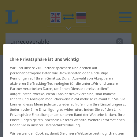
Ihre Privatsphäre ist uns wichtig
Englisch-Deutsch Wörterbuch
unrecoverable
Wir und unsere
716
-Partner speichern und greifen auf
Englisch-Deutsch Übersetzung für
personenbezogene Daten wie Browserdaten oder eindeutige
Kennungen auf Ihrem Gerät zu. Durch Auswahl von Akzeptieren
"unrecoverable"
aktivieren Sie Tracking-Technologien für die unter „Wir und unsere
Partner verarbeiten Daten, um Ihnen Dienste bereitzustellen“
aufgeführten Zwecke. Wenn Tracker deaktiviert sind, sind manche
Inhalte und Anzeigen möglicherweise nicht mehr so relevant für Sie. Sie
"unrecoverable" Deutsch
können dieses Menü jederzeit wieder aufrufen, um Ihre Einstellungen zu
ändern oder Ihre Einwilligung zu widerrufen, indem Sie auf den Link
Übersetzung
Privatsphäre-Einstellungen am unteren Rand der Webseite klicken. Ihre
Einstellungen gelten innerhalb unseres Website. Weitere Informationen
finden Sie in unserer Datenschutzerklärung.
„unrecoverable“
: adjective
Wir verwenden Cookies, damit Sie unsere Webseite bestmöglich nutzen