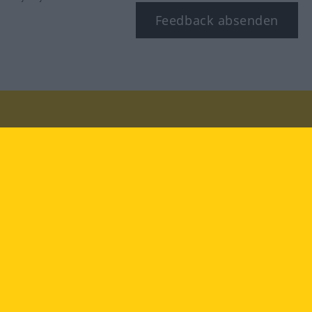
Feedback absenden
Besuchen Sie uns auf:
facebook
YouTube
Instagram
Langenscheidt
NUTZUNGSBEDINGUNGEN