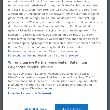
und wir besser mit Ihnen kommunizieren können. Notwendige,
funktionale und statistische Cookies, die für den Betrieb der Webseite
unrecoverable
adj
und der statistischen Auswertung unserer Webseite erforderlich sind,
werden auf Grundlage unserer Vorauswahl immer auf Ihrem Endgerät
Übersicht aller Übersetzungen
gespeichert. Marketing-Cookies und Cookies, die der Bereitstellung
personalisierter Werbung dienen, werden nur gespeichert, wenn Sie uns
(Für mehr Details die Übersetzung anklicken/antippen)
durch einen Klick auf den „Akzeptieren“-Button Ihr Einverständnis
geben. Klicken Sie ansonsten auf „Fortfahren ohne Akzeptieren“. Sie
uneinbringlich, uneintreibbar
können Ihre Einwilligung jederzeit für zukünftige Besuche unserer
Webseite widerrufen. Wenn Sie weitere Informationen zu den Cookies
und den Anpassungsmöglichkeiten möchten, klicken Sie einfach auf den
Button „Mehr Optionen“. Weitergehende Hinweise zu der
Datenverarbeitung entnehmen Sie ansonsten unserer
Datenschutzerklärung
. Hier finden Sie unser
Impressum
.
uneinbringlich
, uneintreibbar
unrecoverable
Wir und unsere Partner verarbeiten Daten, um
Folgendes bereitzustellen:
Genaue Geolocation-Daten verwenden. Geräteeigenschaften zur
Synonyme für "unrecoverable"
Identifikation aktiv abfragen. Speichern von und/oder Zugriff auf
Informationen auf einem Gerät. Personalisierte Werbung und Inhalte,
Messung von Werbung und Inhalten, Zielgruppenforschung und
Entwicklung von Dienstleistungen.
irrecoverable
Liste der Partner (Lieferanten)
© Princeton University
Mehr Optionen
Akzeptieren