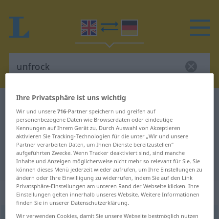
Ihre Privatsphäre ist uns wichtig
Englisch-Deutsch Wörterbuch
unfrock
Wir und unsere
716
-Partner speichern und greifen auf
Englisch-Deutsch Übersetzung für
personenbezogene Daten wie Browserdaten oder eindeutige
Kennungen auf Ihrem Gerät zu. Durch Auswahl von Akzeptieren
"unfrock"
aktivieren Sie Tracking-Technologien für die unter „Wir und unsere
Partner verarbeiten Daten, um Ihnen Dienste bereitzustellen“
aufgeführten Zwecke. Wenn Tracker deaktiviert sind, sind manche
Inhalte und Anzeigen möglicherweise nicht mehr so relevant für Sie. Sie
"unfrock" Deutsch Übersetzung
können dieses Menü jederzeit wieder aufrufen, um Ihre Einstellungen zu
ändern oder Ihre Einwilligung zu widerrufen, indem Sie auf den Link
Privatsphäre-Einstellungen am unteren Rand der Webseite klicken. Ihre
„unfrock“
: transitive verb
Einstellungen gelten innerhalb unseres Website. Weitere Informationen
finden Sie in unserer Datenschutzerklärung.
Wir verwenden Cookies, damit Sie unsere Webseite bestmöglich nutzen
unfrock
v/t