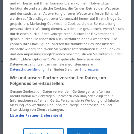
und wir besser mit Ihnen kommunizieren können. Notwendige,
funktionale und statistische Cookies, die für den Betrieb der Webseite
Übersicht aller Übersetzungen
und der statistischen Auswertung unserer Webseite erforderlich sind,
(Für mehr Details die Übersetzung anklicken/antippen)
werden auf Grundlage unserer Vorauswahl immer auf Ihrem Endgerät
gespeichert. Marketing-Cookies und Cookies, die der Bereitstellung
personalisierter Werbung dienen, werden nur gespeichert, wenn Sie uns
ein Gewand ausziehen
durch einen Klick auf den „Akzeptieren“-Button Ihr Einverständnis
geben. Klicken Sie ansonsten auf „Fortfahren ohne Akzeptieren“. Sie
können Ihre Einwilligung jederzeit für zukünftige Besuche unserer
das Priesteramt entziehen
Webseite widerrufen. Wenn Sie weitere Informationen zu den Cookies
und den Anpassungsmöglichkeiten möchten, klicken Sie einfach auf den
Button „Mehr Optionen“. Weitergehende Hinweise zu der
Datenverarbeitung entnehmen Sie ansonsten unserer
Datenschutzerklärung
. Hier finden Sie unser
Impressum
.
Wir und unsere Partner verarbeiten Daten, um
(jemandem)
ein
Gewand
ausziehen
unfrock
Folgendes bereitzustellen:
Genaue Geolocation-Daten verwenden. Geräteeigenschaften zur
Identifikation aktiv abfragen. Speichern von und/oder Zugriff auf
(jemandem)
das
Priesteramt
entziehen
unfrock
Informationen auf einem Gerät. Personalisierte Werbung und Inhalte,
Messung von Werbung und Inhalten, Zielgruppenforschung und
Entwicklung von Dienstleistungen.
FIG
Liste der Partner (Lieferanten)
Synonyme für "unfrock"