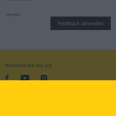
*Pflichtfeld
Feedback absenden
Besuchen Sie uns auf:
facebook
YouTube
Instagram
Langenscheidt