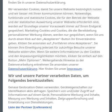
finden Sie in unserer Datenschutzerklärung.
understatement
s
Wir verwenden Cookies, damit Sie unsere Webseite bestmöglich nutzen
und wir besser mit Ihnen kommunizieren können. Notwendige,
Übersicht aller Übersetzungen
funktionale und statistische Cookies, die für den Betrieb der Webseite
und der statistischen Auswertung unserer Webseite erforderlich sind,
(Für mehr Details die Übersetzung anklicken/antippen)
werden auf Grundlage unserer Vorauswahl immer auf Ihrem Endgerät
gespeichert. Marketing-Cookies und Cookies, die der Bereitstellung
bewusst zurückhaltende, Understatement
personalisierter Werbung dienen, werden nur gespeichert, wenn Sie uns
durch einen Klick auf den „Akzeptieren“-Button Ihr Einverständnis
geben. Klicken Sie ansonsten auf „Fortfahren ohne Akzeptieren“. Sie
zu geringe ungenügende Angabe
können Ihre Einwilligung jederzeit für zukünftige Besuche unserer
Webseite widerrufen. Wenn Sie weitere Informationen zu den Cookies
und den Anpassungsmöglichkeiten möchten, klicken Sie einfach auf den
Button „Mehr Optionen“. Weitergehende Hinweise zu der
Datenverarbeitung entnehmen Sie ansonsten unserer
Datenschutzerklärung
. Hier finden Sie unser
Impressum
.
(bewusst) zurückhaltende
od
maßvolle
Wir und unsere Partner verarbeiten Daten, um
Folgendes bereitzustellen:
Darstellung
,
Untertreibung
f
understatement
Genaue Geolocation-Daten verwenden. Geräteeigenschaften zur
Identifikation aktiv abfragen. Speichern von und/oder Zugriff auf
Understatement
n
understatement
Informationen auf einem Gerät. Personalisierte Werbung und Inhalte,
Messung von Werbung und Inhalten, Zielgruppenforschung und
Entwicklung von Dienstleistungen.
Liste der Partner (Lieferanten)
zu geringe
od
ungenügende
Angabe