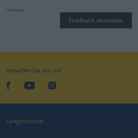
*Pflichtfeld
Feedback absenden
Besuchen Sie uns auf:
facebook
YouTube
Instagram
Langenscheidt