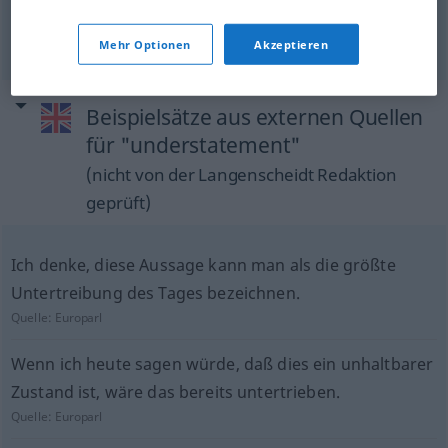
understatement
of number, amount
etc
Mehr Optionen
Akzeptieren
Beispielsätze aus externen Quellen
für "understatement"
(nicht von der Langenscheidt Redaktion
geprüft)
Ich denke, diese Aussage kann man als die größte
Untertreibung des Tages bezeichnen.
Quelle:
Europarl
Wenn ich heute sagen würde, daß dies ein unhaltbarer
Zustand ist, wäre das bereits untertrieben.
Quelle:
Europarl