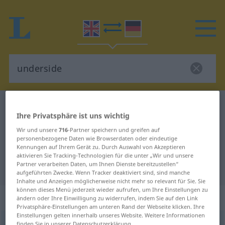
Englisch-Deutsch Wörterbuch
underside
Ihre Privatsphäre ist uns wichtig
Englisch-Deutsch Übersetzung für
Wir und unsere
716
-Partner speichern und greifen auf
"underside"
personenbezogene Daten wie Browserdaten oder eindeutige
Kennungen auf Ihrem Gerät zu. Durch Auswahl von Akzeptieren
aktivieren Sie Tracking-Technologien für die unter „Wir und unsere
Partner verarbeiten Daten, um Ihnen Dienste bereitzustellen“
"underside" Deutsch Übersetzung
aufgeführten Zwecke. Wenn Tracker deaktiviert sind, sind manche
Inhalte und Anzeigen möglicherweise nicht mehr so relevant für Sie. Sie
können dieses Menü jederzeit wieder aufrufen, um Ihre Einstellungen zu
„underside“
: noun
ändern oder Ihre Einwilligung zu widerrufen, indem Sie auf den Link
Privatsphäre-Einstellungen am unteren Rand der Webseite klicken. Ihre
Einstellungen gelten innerhalb unseres Website. Weitere Informationen
underside
s
finden Sie in unserer Datenschutzerklärung.