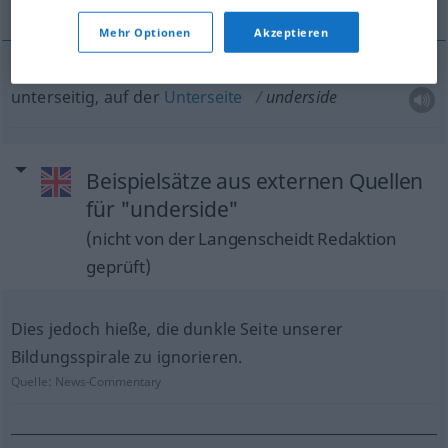
Mehr Optionen
Akzeptieren
unterseitig, auf der
Unterseite
underside
Beispielsätze aus externen Quellen
für "underside"
(nicht von der Langenscheidt Redaktion
geprüft)
Dies jedoch hieße, die dunkle Seite unserer
Bildungsspirale zu ignorieren.
Quelle:
News-Commentary