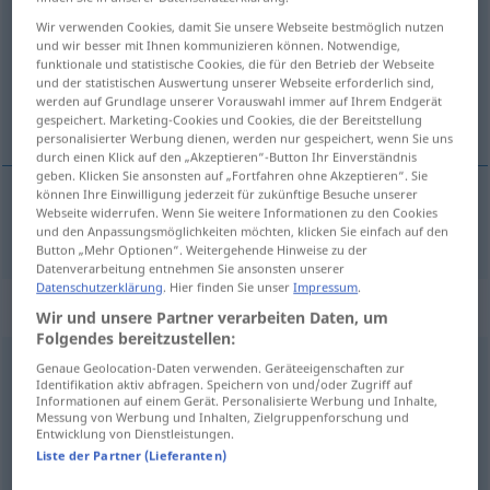
Wir verwenden Cookies, damit Sie unsere Webseite bestmöglich nutzen
Übersicht aller Übersetzungen
und wir besser mit Ihnen kommunizieren können. Notwendige,
funktionale und statistische Cookies, die für den Betrieb der Webseite
(Für mehr Details die Übersetzung anklicken/antippen)
und der statistischen Auswertung unserer Webseite erforderlich sind,
werden auf Grundlage unserer Vorauswahl immer auf Ihrem Endgerät
Unterseite
gespeichert. Marketing-Cookies und Cookies, die der Bereitstellung
personalisierter Werbung dienen, werden nur gespeichert, wenn Sie uns
durch einen Klick auf den „Akzeptieren“-Button Ihr Einverständnis
geben. Klicken Sie ansonsten auf „Fortfahren ohne Akzeptieren“. Sie
können Ihre Einwilligung jederzeit für zukünftige Besuche unserer
Webseite widerrufen. Wenn Sie weitere Informationen zu den Cookies
Unterseite
f
underside
und den Anpassungsmöglichkeiten möchten, klicken Sie einfach auf den
Button „Mehr Optionen“. Weitergehende Hinweise zu der
Datenverarbeitung entnehmen Sie ansonsten unserer
Datenschutzerklärung
. Hier finden Sie unser
Impressum
.
„underside“
: adjective
Wir und unsere Partner verarbeiten Daten, um
Folgendes bereitzustellen:
underside
adj
Genaue Geolocation-Daten verwenden. Geräteeigenschaften zur
Identifikation aktiv abfragen. Speichern von und/oder Zugriff auf
Informationen auf einem Gerät. Personalisierte Werbung und Inhalte,
Übersicht aller Übersetzungen
Messung von Werbung und Inhalten, Zielgruppenforschung und
Entwicklung von Dienstleistungen.
(Für mehr Details die Übersetzung anklicken/antippen)
Liste der Partner (Lieferanten)
unterseitig, auf der Unterseite