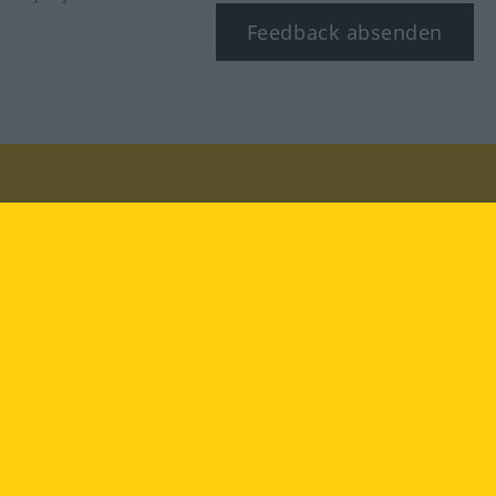
Feedback absenden
Besuchen Sie uns auf:
facebook
YouTube
Instagram
Langenscheidt
NUTZUNGSBEDINGUNGEN