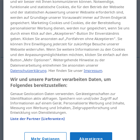
und wir besser mit Ihnen kommunizieren können. Notwendige,
funktionale und statistische Cookies, die für den Betrieb der Webseite
undependable
adj
und der statistischen Auswertung unserer Webseite erforderlich sind,
werden auf Grundlage unserer Vorauswahl immer auf Ihrem Endgerät
Übersicht aller Übersetzungen
gespeichert. Marketing-Cookies und Cookies, die der Bereitstellung
personalisierter Werbung dienen, werden nur gespeichert, wenn Sie uns
(Für mehr Details die Übersetzung anklicken/antippen)
durch einen Klick auf den „Akzeptieren“-Button Ihr Einverständnis
geben. Klicken Sie ansonsten auf „Fortfahren ohne Akzeptieren“. Sie
unzuverlässig
können Ihre Einwilligung jederzeit für zukünftige Besuche unserer
Webseite widerrufen. Wenn Sie weitere Informationen zu den Cookies
und den Anpassungsmöglichkeiten möchten, klicken Sie einfach auf den
Button „Mehr Optionen“. Weitergehende Hinweise zu der
Datenverarbeitung entnehmen Sie ansonsten unserer
Datenschutzerklärung
. Hier finden Sie unser
Impressum
.
unzuverlässig
undependable
Wir und unsere Partner verarbeiten Daten, um
Folgendes bereitzustellen:
Genaue Geolocation-Daten verwenden. Geräteeigenschaften zur
Synonyme für "undependable"
Identifikation aktiv abfragen. Speichern von und/oder Zugriff auf
Informationen auf einem Gerät. Personalisierte Werbung und Inhalte,
Messung von Werbung und Inhalten, Zielgruppenforschung und
Entwicklung von Dienstleistungen.
unreliable
Liste der Partner (Lieferanten)
© Princeton University
Mehr Optionen
Akzeptieren